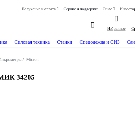
Получение и оплата
Сервис и поддержка
О нас
Инвесто
Избранное
С
ика
Силовая техника
Станки
Спецодежда и СИЗ
Сан
Микрометры
/
Micron
 МИК 34205