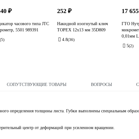
840 ₽
252 ₽
17 655
икатор часового типа JTC
Накидной изогнутый ключ
ГТО Нут
рометр, 5501 989391
TOPEX 12x13 мм 35D809
микроме
0,01мм 
(5)
4.8
(36)
5
(2)
СОПУТСТВУЮЩИЕ ТОВАРЫ
ВОПРОСЫ
чного определения толщины листа. Губки выполнены специальным образ
мерительный центр от деформаций при усиленном вращении.