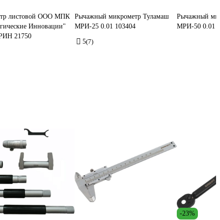
тр листовой ООО МПК
Рычажный микрометр Туламаш
Рычажный ми
огические Инновации"
МРИ-25 0.01 103404
МРИ-50 0.01 
РИН 21750
5
(7)
-23%