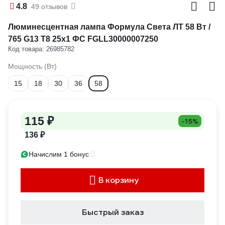
4.8
49 отзывов
Люминесцентная лампа Формула Света ЛТ 58 Вт /
765 G13 T8 25x1 ФС FGLL30000007250
Код товара: 26985782
Мощность (Вт)
15
18
30
36
58
115 ₽
-15%
136 ₽
Начислим 1 бонус
В корзину
Быстрый заказ