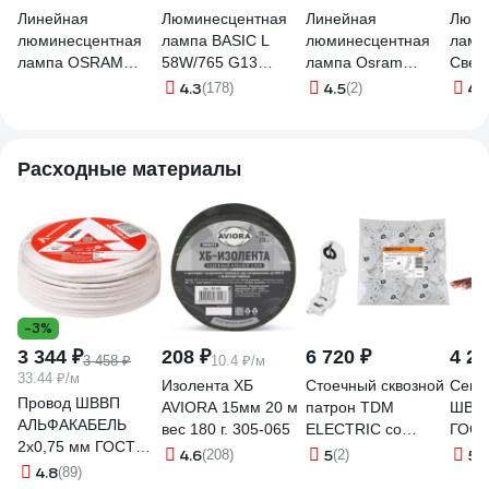
Линейная
Люминесцентная
Линейная
Люми
люминесцентная
лампа BASIC L
люминесцентная
ламп
лампа OSRAM
58W/765 G13
лампа Osram
Света
LUMILUX T8 58Вт
OSRAM
LUMILUX T8 58Вт
865 
4.3
4.5
4.
(178)
(2)
6500К G13L
4052899352872
6500К G13L
ФС
58W/865 25x1
4008321959850
58W/865
FGLL
4058075692947
4058075692930
Расходные материалы
-3%
3 344 ₽
208 ₽
6 720 ₽
4 22
3 458 ₽
10.4 ₽/м
33.44 ₽/м
Изолента ХБ
Стоечный сквозной
Севк
Провод ШВВП
AVIORA 15мм 20 м
патрон TDM
ШВВП
АЛЬФАКАБЕЛЬ
вес 180 г. 305-065
ELECTRIC со
ГОСТ
2х0,75 мм ГОСТ
стартеродержателем
4.6
5
5
(208)
(2)
(4
100 м 05142
4.8
(89)
крепление на