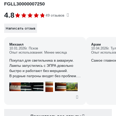
FGLL30000007250
4.8
49 отзывов
Написать отзыв
Михаил
Арам
10.01.2026
г. Псков
10.04.2026
г. Ту
Опыт использования: Менее месяца
Опыт использо
Покупал для светильника в аквариум.
Самое главное
Лампы запустились с ЭПРА довольно
быстро и работают без мерцаний.
В родные патроны входят без проблем.
Цвет и световой поток устраивает.
Дальше посмотрим сколько прослужат.
Думаю на пару лет должно хватить.
За 68 руб., взял 4 штуки (2 в резерв).
За такие деньги претензий нет.
В магазинах лампы подобного плана