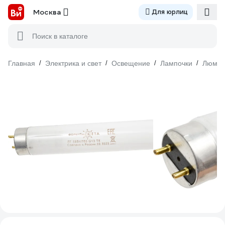
Москва
Для юрлиц
Поиск в каталоге
Главная
/
Электрика и свет
/
Освещение
/
Лампочки
/
Люмин