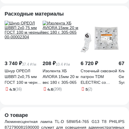
Расходные материалы
3 740 ₽
208 ₽
6 720 ₽
674 
37.4 ₽/м
10.4 ₽/м
Шнур ОРЕОЛ
Изолента ХБ
Стоечный сквозной
Клип
ШВВП 2х0,75 мм
AVIORA 15мм 20 м
патрон TDM
Gener
ГОСТ 100 м черный
вес 180 г. 305-065
ELECTRIC со
Syst
00-00002304
стартеродержателем
люми
4.9
4.6
5
(16)
(208)
(2)
крепление на
ламп
боковые защелки
GKT8
G13 SQ0351-0010
4740
О товаре
Люминесцентная лампа TL-D 58W/54-765 G13 T8 PHILIPS
872790081590000 служит для освещения административных