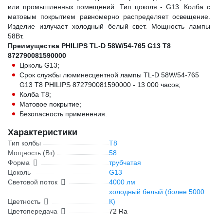
или промышленных помещений. Тип цоколя - G13. Колба с
матовым покрытием равномерно распределяет освещение.
Изделие излучает холодный белый свет. Мощность лампы
58Вт.
Преимущества PHILIPS TL-D 58W/54-765 G13 T8
872790081590000
Цоколь G13;
Срок службы люминесцентной лампы TL-D 58W/54-765
G13 T8 PHILIPS 872790081590000 - 13 000 часов;
Колба Т8;
Матовое покрытие;
Безопасность применения.
Характеристики
Тип колбы
T8
Мощность (Вт)
58
Форма
трубчатая
Цоколь
G13
Световой поток
4000 лм
холодный белый (более 5000
Цветность
К)
Цветопередача
72 Ra