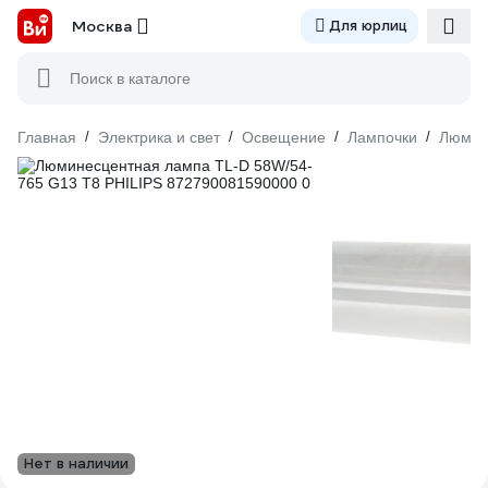
Москва
Для юрлиц
Поиск в каталоге
Главная
/
Электрика и свет
/
Освещение
/
Лампочки
/
Люмин
Нет в наличии