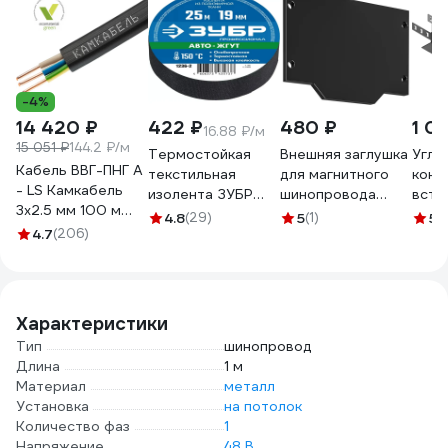
-4%
14 420 ₽
422 ₽
480 ₽
1 0
16.88 ₽/м
15 051 ₽
144.2 ₽/м
Термостойкая
Внешняя заглушка
Угло
Кабель ВВГ-ПНГ А
текстильная
для магнитного
конн
- LS Камкабель
изолента ЗУБР
шинопровода
встр
3x2.5 мм 100 м
Авто-Жгут 19 мм х
ARTE LAMP LINEA
шино
4.8
(29)
5
(1)
5
(1
ГОСТ
4.7
(206)
25 м 1236-2
A473206 A
(тре
1157К30HG00070А0100М
A483206E
LAMP
A48
Характеристики
Тип
шинопровод
Длина
1 м
Материал
металл
Установка
на потолок
Количество фаз
1
Напряжение
48 В