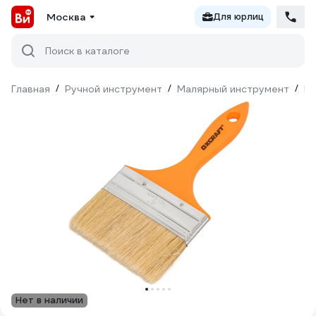
Москва
Для юрлиц
Поиск в каталоге
Главная
/
Ручной инструмент
/
Малярный инструмент
/
Ки
Нет в наличии