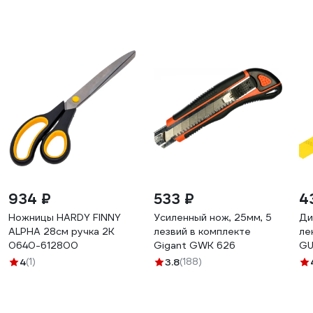
934 ₽
533 ₽
4
Ножницы HARDY FINNY
Усиленный нож, 25мм, 5
Ди
ALPHA 28см ручка 2К
лезвий в комплекте
ле
0640-612800
Gigant GWK 626
GU
48
4
(1)
3.8
(188)