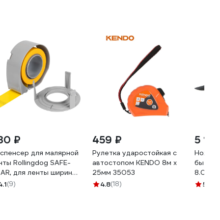
30 ₽
459 ₽
5 16
спенсер для малярной
Рулетка ударостойкая с
Ножниц
нты Rollingdog SAFE-
автостопом KENDO 8м х
бытовые
AR, для ленты шириной
25мм 35053
8.0906
 мм 80783
4.1
(9)
4.8
(18)
5
(9)