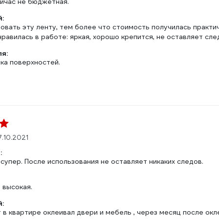
йчас не бюджетная.
:
овать эту ленту, тем более что стоимость получилась практич
нравилась в работе: яркая, хорошо крепится, не оставляет сле
ля:
ка поверхностей.
7.10.2021
:
супер. После использования не оставляет никаких следов.
 высокая.
:
в квартире оклеивал двери и мебель , через месяц после окле