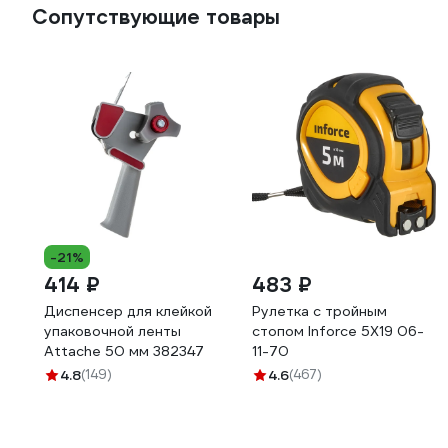
Сопутствующие товары
-21%
414 ₽
483 ₽
Диспенсер для клейкой
Рулетка с тройным
упаковочной ленты
стопом Inforce 5Х19 06-
Attache 50 мм 382347
11-70
4.8
(149)
4.6
(467)