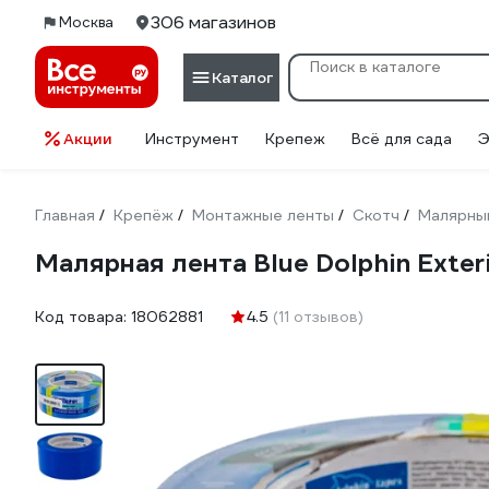
306 магазинов
Москва
Каталог
Акции
Инструмент
Крепеж
Всё для сада
Э
Главная
Крепёж
Монтажные ленты
Скотч
Малярны
/
/
/
/
Малярная лента Blue Dolphin Exter
Код товара:
18062881
4.5
(11 отзывов)