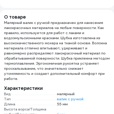
мм, сменный,
натуральная
бюгель 6 мм
щетина, для
4100001379
масляных красок)
О товаре
TOPEX Профи
Малярный валик с ручкой предназначен для нанесения
19b640
лакокрасочных материалов на любые поверхности. Как
правило, используется для работ с лаками и
водоэмульсионными красками. Шубка изготовлена из
высококачественного мохера на тканой основе. Волокна
материала отлично впитывают, удерживают и
равномерно распределяют лакокрасочный материал по
обрабатываемой поверхности. Шубка приклеена методом
термоплавления. Эргономичная рукоятка устраняет
проскальзывание, что значительно снижает
утомляемость и создает дополнительный комфорт при
работе.
Характеристики
Вид
малярный
Тип
валик с ручкой
Длина
55 мм
Высота ворса/Толщина