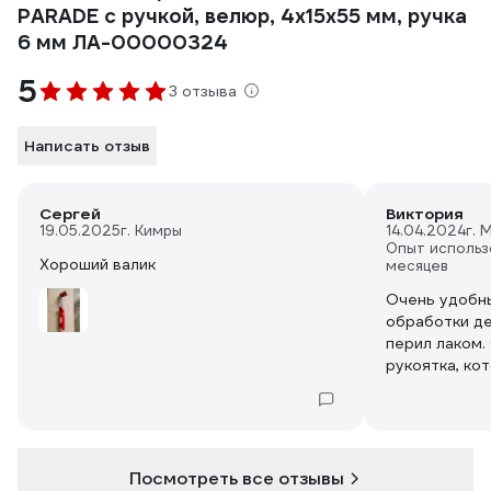
PARADE с ручкой, велюр, 4х15х55 мм, ручка
6 мм ЛА-00000324
5
3 отзыва
Написать отзыв
Сергей
Виктория
19.05.2025
г. Кимры
14.04.2024
г. 
Опыт использ
Хороший валик
месяцев
Очень удобны
обработки де
перил лаком.
рукоятка, ко
ложиться в р
качественный
него не капае
распределяе
оставляет в
Посмотреть все отзывы