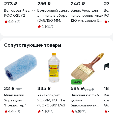
273 ₽
256 ₽
240 ₽
230
Велюровый валик
Велюровый валик
Валик Акор для
Велю
РОС 02572
для лака в сборе
лаков, ролик-миди
РОС 
(D48/150 ММ,
120 мм, велюр 5
4.4
(20)
4.
ВОРС 4 ММ,
мм, кронштейн 6
4.9
(27)
БЮГЕЛЬ 6 ММ)
мм, Эксперт 801
КЕДР 043-4814
30 120
25950
Сопутствующие товары
-33%
22 ₽
335 ₽
584 ₽
189
/шт
872 ₽
Мини валик
Уайт-спирит
Плоская кисть 4
Ванн
Управдом
ЯСХИМ, ПЭТ 1 л
дюйма
крас
"Полиэстер"
4607059911743
(лакированная
Giga
UNIVERSAL 55x15
деревянная ручка,
4.4
(28)
4.9
(117)
4.5
(26)
4.