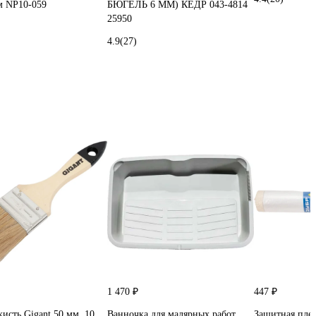
м NP10-059
БЮГЕЛЬ 6 ММ) КЕДР 043-4814
25950
4.9
(27)
1 470 ₽
447 ₽
кисть Gigant 50 мм, 10
Ванночка для малярных работ
Защитная плен