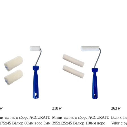
 ₽
310 ₽
363 ₽
и-валик в сборе ACCURATE
Мини-валик в сборе ACCURATE
Валик Tul
х75х45 Велюр 60мм ворс 5мм
395х125х45 Велюр 110мм ворс
Velur с р