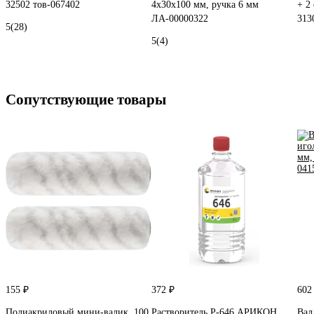
32502 тов-067402
4х30х100 мм, ручка 6 мм
+ 2
ЛА-00000322
313
5
(28)
5
(4)
Сопутствующие товары
155 ₽
372 ₽
602
Полиакриловый мини-валик, 100
Растворитель Р-646 АРИКОН
Вал