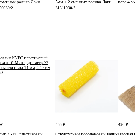
 сменных ролика Лаки
5мм + 2 сменных ролика Лаки
ворс 4 м
06030/2
31311030/2
 ₽
455 ₽
490 ₽
лик КУРС пластиковый
Структурный поролоновый валик
Плоская 