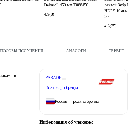
0
Deltaroll 450 мм T888450
лентой Зуб
HDPE 10мкм 2
4.9
(8)
20
4.6
(25)
СПОСОБЫ ПОЛУЧЕНИЯ
АНАЛОГИ
СЕРВИС
 лаками и
PARADE
Все товары бренда
Россия — родина бренда
Информация об упаковке