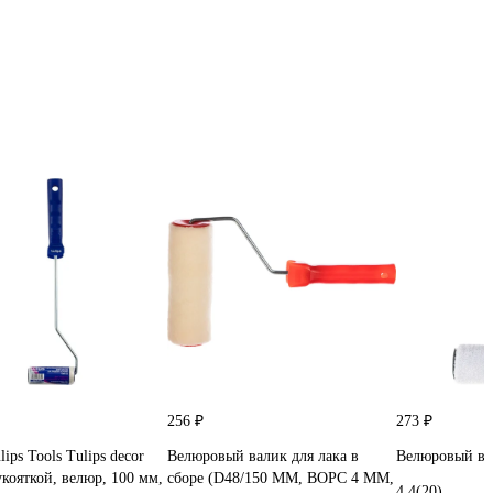
256 ₽
273 ₽
ips Tools Tulips decor
Велюровый валик для лака в
Велюровый ва
укояткой, велюр, 100 мм,
сборе (D48/150 ММ, ВОРС 4 ММ,
4.4
(20)