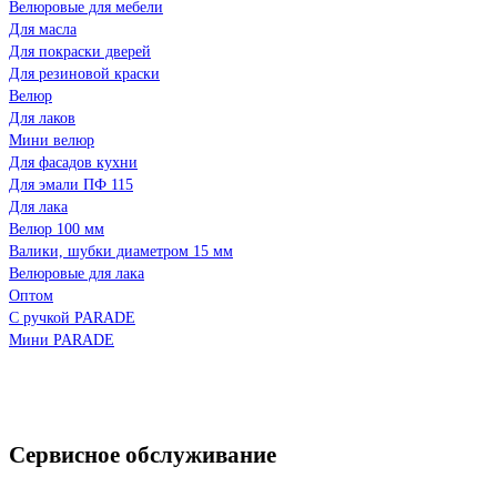
Велюровые для мебели
Для масла
Для покраски дверей
Для резиновой краски
Велюр
Для лаков
Мини велюр
Для фасадов кухни
Для эмали ПФ 115
Для лака
Велюр 100 мм
Валики, шубки диаметром 15 мм
Велюровые для лака
Оптом
С ручкой PARADE
Мини PARADE
Сервисное обслуживание