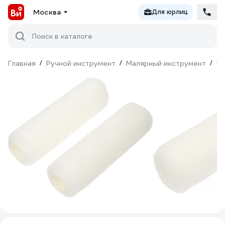
Москва
Для юрлиц
Поиск в каталоге
Главная
/
Ручной инструмент
/
Малярный инструмент
/
Ва