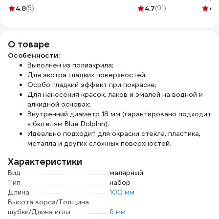
кронштейн 6 мм,
светлая
4.8
(5)
4.7
(91)
4.
Эксперт Акор 626
натуральная
30 150
щетина 01099-
100_z01
О товаре
Особенности:
Выполнен из полиакрила;
Для экстра гладких поверхностей;
Особо гладкий эффект при покраске;
Для нанесения красок, лаков и эмалей на водной и
алкидной основах;
Внутренний диаметр 18 мм (гарантировано подходит
к бюгелям Blue Dolphin).
Идеально подходит для окраски стекла, пластика,
металла и других сложных поверхностей.
Характеристики
Вид
малярный
Тип
набор
Длина
100 мм
Высота ворса/Толщина
шубки/Длина иглы
6 мм