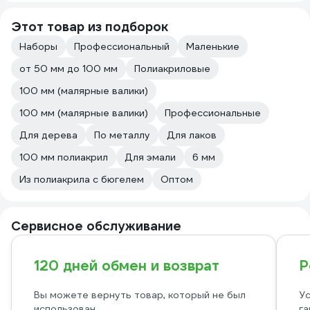
Этот товар из подборок
Наборы
Профессиональный
Маленькие
от 50 мм до 100 мм
Полиакриловые
100 мм (малярные валики)
100 мм (малярные валики)
Профессиональные
Для дерева
По металлу
Для лаков
100 мм полиакрил
Для эмали
6 мм
Из полиакрила с бюгелем
Оптом
Сервисное обслуживание
120 дней обмен и возврат
Р
Вы можете вернуть товар, который не был
Ус
использован
га