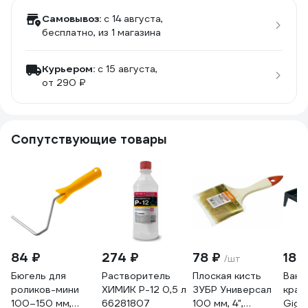
Самовывоз:
c 14 августа,
бесплатно
, из 1 магазина
Курьером:
c 15 августа,
от 290 ₽
Сопутствующие товары
84 ₽
274 ₽
78 ₽
189
/шт
Бюгель для
Растворитель
Плоская кисть
Ванн
роликов-мини
ХИМИК Р-12 0,5 л
ЗУБР Универсал
крас
100–150 мм,
66281807
100 мм, 4",
Giga