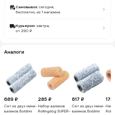
Самовывоз:
сегодня,
бесплатно
, из 1 магазина
Курьером:
завтра,
от 290 ₽
Аналоги
689 ₽
285 ₽
617 ₽
178
Сет из двух мини-
Набор валиков
Сет из двух мини-
Набо
валиков Boldrini
Rollingdog SUPER-
валиков Boldrini
Roll