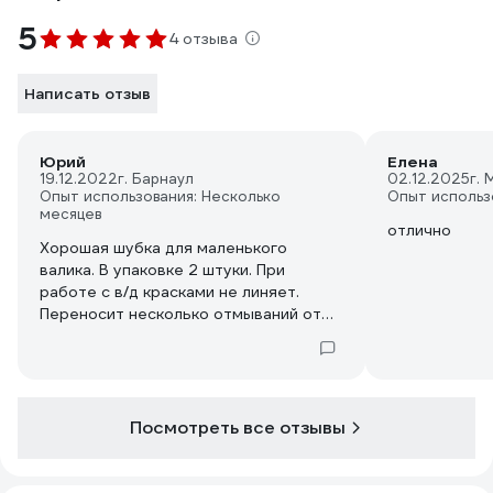
5
4 отзыва
Написать отзыв
Юрий
Елена
19.12.2022
г. Барнаул
02.12.2025
г. 
Опыт использования: Несколько
Опыт использ
месяцев
отлично
Хорошая шубка для маленького
валика. В упаковке 2 штуки. При
работе с в/д красками не линяет.
Переносит несколько отмываний от
алкидных красок уайт спиритом.
Посмотреть все отзывы