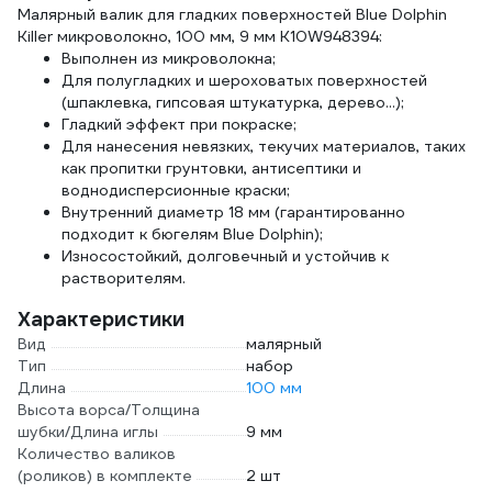
Малярный валик для гладких поверхностей Blue Dolphin
19b640
Killer микроволокно, 100 мм, 9 мм K10W948394:
Выполнен из микроволокна;
Для полугладких и шероховатых поверхностей
(шпаклевка, гипсовая штукатурка, дерево...);
Гладкий эффект при покраске;
Для нанесения невязких, текучих материалов, таких
как пропитки грунтовки, антисептики и
воднодисперсионные краски;
Внутренний диаметр 18 мм (гарантированно
подходит к бюгелям Blue Dolphin);
Износостойкий, долговечный и устойчив к
растворителям.
Характеристики
Вид
малярный
Тип
набор
Длина
100 мм
Высота ворса/Толщина
шубки/Длина иглы
9 мм
Количество валиков
(роликов) в комплекте
2 шт