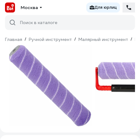
Москва
Для юрлиц
Поиск в каталоге
Главная
/
Ручной инструмент
/
Малярный инструмент
/
Ва