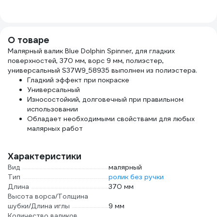
натуральная
щетина, для
масляных красок)
TOPEX Профи
О товаре
19b640
Малярный валик Blue Dolphin Spinner, для гладких
поверхностей, 370 мм, ворс 9 мм, полиэстер,
универсальный S37W9_58935 выполнен из полиэстера.
Гладкий эффект при покраске
Универсальный
Износостойкий, долговечный при правильном
использовании
Обладает необходимыми свойствами для любых
малярных работ
Характеристики
Вид
малярный
Тип
ролик без ручки
Длина
370 мм
Высота ворса/Толщина
шубки/Длина иглы
9 мм
Количество валиков