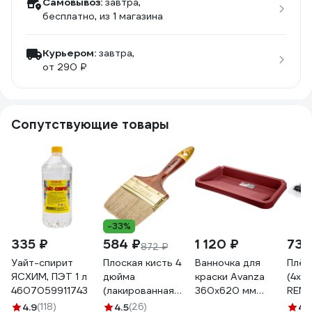
Самовывоз:
завтра,
бесплатно
, из 1 магазина
Курьером:
завтра,
от 290 ₽
Сопутствующие товары
-33%
335 ₽
584 ₽
1 120 ₽
73 
872 ₽
Уайт-спирит
Плоская кисть 4
Ванночка для
Плён
ЯСХИМ, ПЭТ 1 л
дюйма
краски Avanza
(4х5 
4607059911743
(лакированная
360х620 мм
REMI
деревянная ручка,
VO02-450
4.9
(118)
4.5
(26)
4.