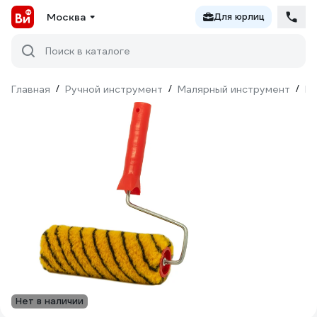
Москва
Для юрлиц
Поиск в каталоге
Главная
/
Ручной инструмент
/
Малярный инструмент
/
Ва
Нет в наличии