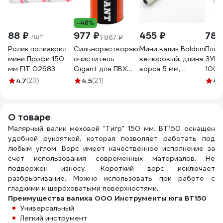
-48%
88 ₽
977 ₽
455 ₽
78 
/шт
1 867 ₽
Ролик полиакрил
Сильнорастворяющий
Мини валик Boldrini
Плос
мини Профи 150
очиститель
велюровый, длина
ЗУБР
мм FIT 02683
Gigant для ПВХ
ворса 5 мм,
100 м
1000 мл GPC-5
150x10 мм 80015
свет
4.7
(23)
4.5
(21)
4.
нату
щети
100_
О товаре
Малярный валик меховой "Тигр" 150 мм. ВТ150 оснащен
удобной рукояткой, которая позволяет работать под
любым углом. Ворс имеет качественное исполнение за
счет использования современных материалов. Не
подвержен износу. Короткий ворс исключает
разбрызгивание. Можно использовать при работе с
гладкими и шероховатыми поверхностями.
Преимущества валика ООО Инструменты юга ВТ150
Универсальный
Легкий инструмент