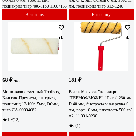
бюгель 8 мм, ворс 11 мм,
мм, d 42 мм, бюгель 6 мм, ворс 11
полиакрил тигр 480-1180 11607165
мм, полиакрил тигр 313-1240
В корзину
В корзину
68 ₽
181 ₽
/шт
Мини-валик сменный Toolberg
Валик Малярок "полиакрил"
Классик-Премиум, интерьер,
"ТЕРМОФЬЮЖН" "Тигр" 230 мм
полиамид 12/100/15мм, D6мм,
D 48 мм, быстросъемная ручка 6
тигр ЛА-00004682
мм, ворс 10 мм, плотность 500 гр/
м2, "" 991-0230
4.9
(12)
5
(1)