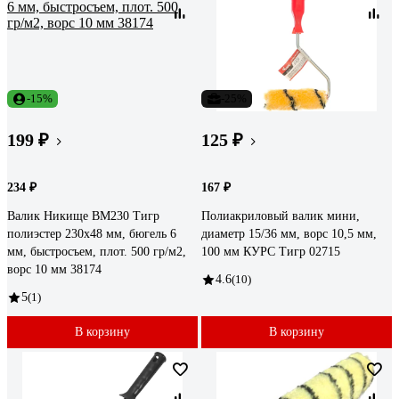
-15%
-25%
199 ₽
125 ₽
234 ₽
167 ₽
Валик Никище ВМ230 Тигр
Полиакриловый валик мини,
полиэстер 230x48 мм, бюгель 6
диаметр 15/36 мм, ворс 10,5 мм,
мм, быстросъем, плот. 500 гр/м2,
100 мм КУРС Тигр 02715
ворс 10 мм 38174
4.6
(10)
5
(1)
В корзину
В корзину