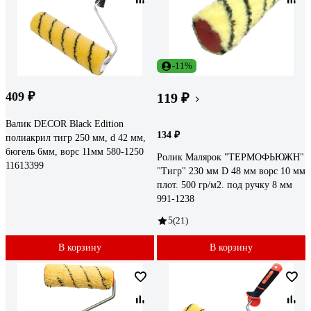
-11%
409 ₽
119 ₽
Валик DECOR Black Edition
134 ₽
полиакрил тигр 250 мм, d 42 мм,
бюгель 6мм, ворс 11мм 580-1250
Ролик Малярок "ТЕРМОФЬЮЖН"
11613399
"Тигр" 230 мм D 48 мм ворс 10 мм
плот. 500 гр/м2. под ручку 8 мм
991-1238
5
(21)
В корзину
В корзину