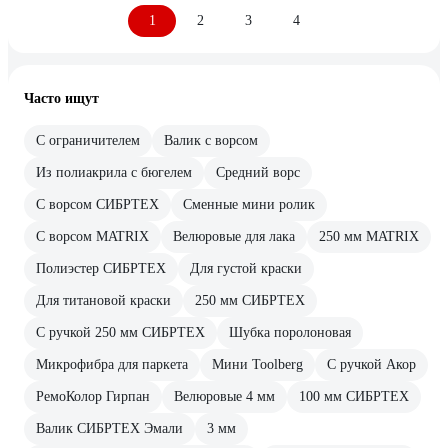
1
2
3
4
Часто ищут
С ограничителем
Валик с ворсом
Из полиакрила с бюгелем
Средний ворс
С ворсом СИБРТЕХ
Сменные мини ролик
С ворсом MATRIX
Велюровые для лака
250 мм MATRIX
Полиэстер СИБРТЕХ
Для густой краски
Для титановой краски
250 мм СИБРТЕХ
С ручкой 250 мм СИБРТЕХ
Шубка поролоновая
Микрофибра для паркета
Мини Toolberg
С ручкой Акор
РемоКолор Гирпан
Велюровые 4 мм
100 мм СИБРТЕХ
Валик СИБРТЕХ Эмали
3 мм