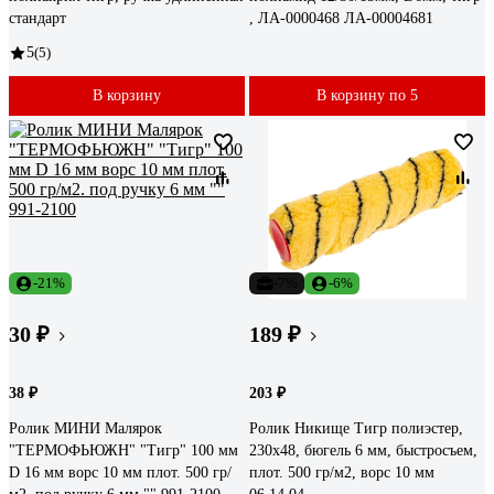
стандарт
, ЛА-0000468 ЛА-00004681
5
(5)
В корзину
В корзину по 5
-21%
-7%
-6%
30 ₽
189 ₽
38 ₽
203 ₽
Ролик МИНИ Малярок
Ролик Никище Тигр полиэстер,
"ТЕРМОФЬЮЖН" "Тигр" 100 мм
230x48, бюгель 6 мм, быстросъем,
D 16 мм ворс 10 мм плот. 500 гр/
плот. 500 гр/м2, ворс 10 мм