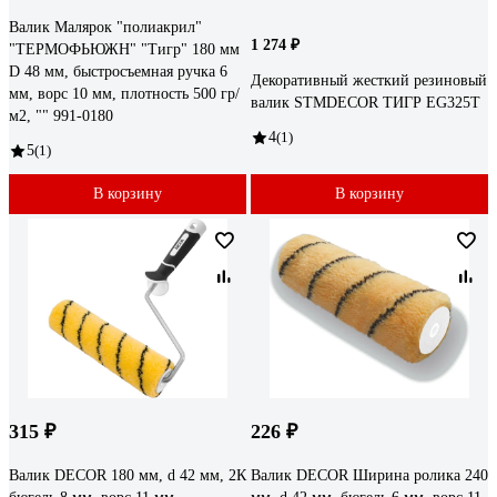
Валик Малярок "полиакрил"
1 274 ₽
"ТЕРМОФЬЮЖН" "Тигр" 180 мм
D 48 мм, быстросъемная ручка 6
Декоративный жесткий резиновый
мм, ворс 10 мм, плотность 500 гр/
валик STMDECOR ТИГР EG325T
м2, "" 991-0180
4
(1)
5
(1)
В корзину
В корзину
315 ₽
226 ₽
Валик DECOR 180 мм, d 42 мм, 2К
Валик DECOR Ширина ролика 240