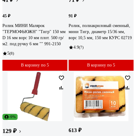
45 ₽
91 ₽
Ролик МИНИ Малярок
Ролик, полиакриловый сменный,
"ТЕРМОФЬЮЖН" "Тигр" 150 мм
мини Тигр, диаметр 15/36 мм,
D 16 мм ворс 10 мм плот. 500 гр/
ворс 10,5 мм, 150 мм КУРС 02719
м2. под ручку 6 мм "" 991-2150
4.9
(7)
5
(8)
В корзину по 5
В корзину по 5
-9%
613 ₽
129 ₽