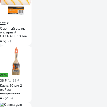
122 ₽
Сменный валик
малярный
OXCRAFT 180мм
44016233
4.5
(17)
-37%
36 ₽
/шт
57 ₽
Кисть 50 мм 2
дюйма
натуральная
щетина Вихрь
4.7
(216)
СТАНДАРТ 73/3/4/3