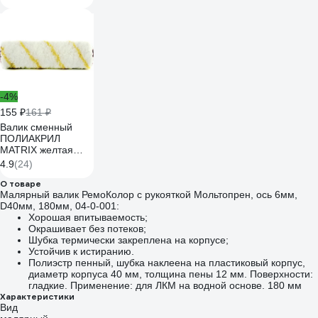
Oxiss
4630025421489
-4%
155 ₽
161 ₽
Валик сменный
ПОЛИАКРИЛ
MATRIX желтая
полоса, 180 мм,
4.9
(24)
ворс 12 мм, D 36
мм, D руч.6 мм
О товаре
Малярный валик РемоКолор с рукояткой Мольтопрен, ось 6мм,
80890
D40мм, 180мм, 04-0-001:
Хорошая впитываемость;
Окрашивает без потеков;
Шубка термически закреплена на корпусе;
Устойчив к истиранию.
Полиэстр пенный, шубка наклеена на пластиковый корпус,
диаметр корпуса 40 мм, толщина пены 12 мм. Поверхности:
гладкие. Применение: для ЛКМ на водной основе. 180 мм
Характеристики
Вид