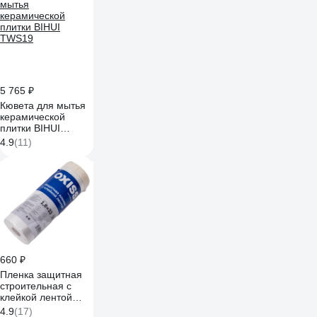
5 765 ₽
Кювета для мытья
керамической
плитки BIHUI
TWS19
4.9
(11)
660 ₽
Пленка защитная
строительная с
клейкой лентой
(1.8х33 м; 10 мкм)
4.9
(17)