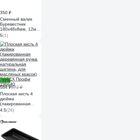
350 ₽
Сменный валик
Буревестник
180х48х8мм, 12мм,
искусственный мех,
5
(1)
полиэстер 207
-33%
584 ₽
872 ₽
Плоская кисть 4
дюйма
(лакированная
деревянная ручка,
4.5
(26)
натуральная
щетина, для
масляных красок)
TOPEX Профи
19b640