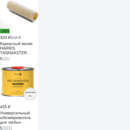
-38%
320 ₽
518 ₽
Каркасный валик
HARRIS
TASKMASTER
велюровый 18 см
5
(11)
4630
455 ₽
Универсальный
обезжириватель
для любых
поверхностей Elcon
5
(101)