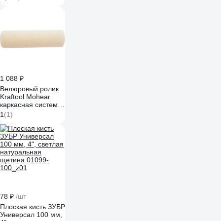
R 0,5 л 00-
00004032
1 088 ₽
Велюровый ролик
Kraftool Mohear
каркасная система
180 мм 1-02013-18
1
(1)
78 ₽
/шт
Плоская кисть ЗУБР
Универсал 100 мм,