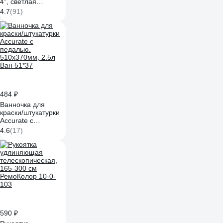
4", светлая
натуральная
4.7
(91)
щетина 01099-
100_z01
484 ₽
Ванночка для
краски/штукатурки
Accurate с
педалью.
4.6
(17)
510х370мм, 2.5л
Ван 51*37
590 ₽