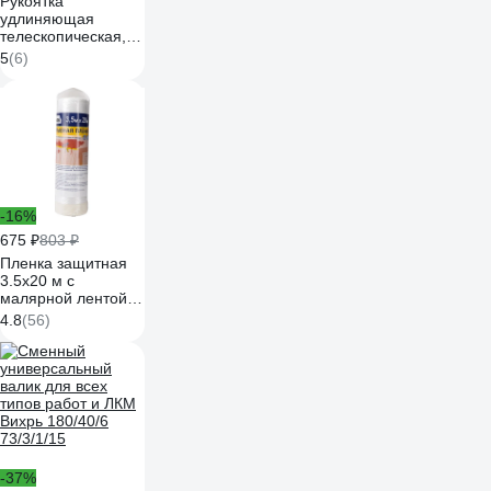
Рукоятка
удлиняющая
телескопическая,
165-300 см
5
(6)
РемоКолор 10-0-
103
-16%
675 ₽
803 ₽
Пленка защитная
3.5х20 м с
малярной лентой
UNIBOB 211786
4.8
(56)
-37%