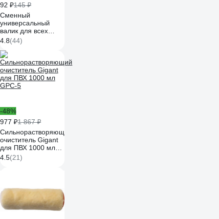
92 ₽
145 ₽
Сменный
универсальный
валик для всех
типов работ и ЛКМ
4.8
(44)
Вихрь 180/40/6
73/3/1/15
-48%
977 ₽
1 867 ₽
Сильнорастворяющий
очиститель Gigant
для ПВХ 1000 мл
GPC-5
4.5
(21)