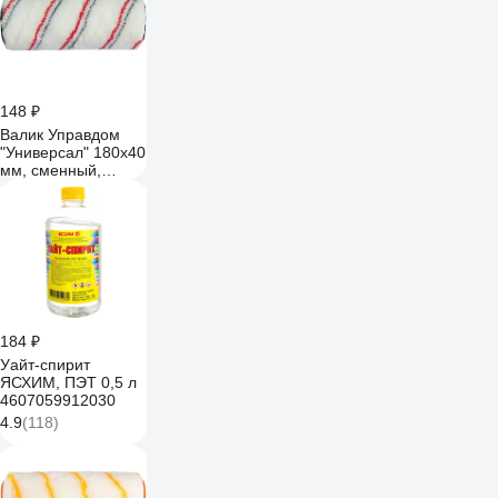
148 ₽
Валик Управдом
"Универсал" 180x40
мм, сменный,
бюгель 6 мм
0221721-18
4100003172
184 ₽
Уайт-спирит
ЯСХИМ, ПЭТ 0,5 л
4607059912030
4.9
(118)