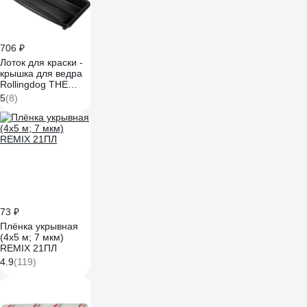
706 ₽
Лоток для краски -
крышка для ведра
Rollingdog THE
MOLOSSUS для
5
(8)
валиков 45 см
20082
73 ₽
Плёнка укрывная
(4х5 м; 7 мкм)
REMIX 21ПЛ
4.9
(119)