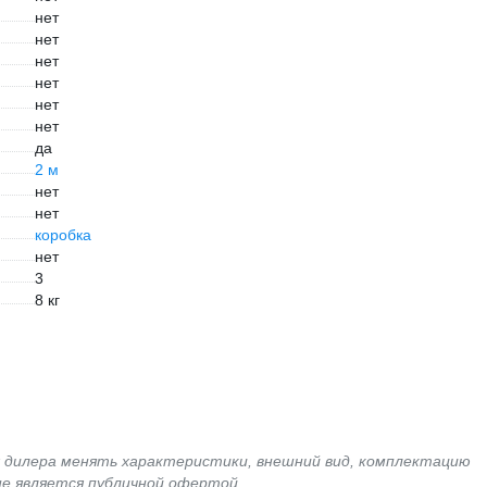
нет
нет
нет
нет
нет
нет
да
2 м
нет
нет
коробка
нет
3
8 кг
я дилера менять характеристики, внешний вид, комплектацию
не является публичной офертой