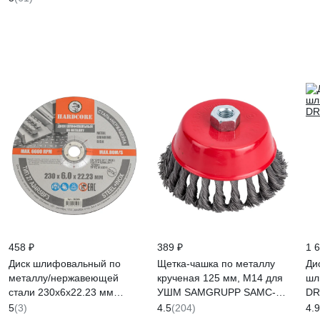
458 ₽
389 ₽
1 
Диск шлифовальный по
Щетка-чашка по металлу
Ди
металлу/нержавеющей
крученая 125 мм, М14 для
шл
стали 230x6х22.23 мм
УШМ SAMGRUPP SAMC-
DR
Hardcore 262306
030100125
5
(3)
4.5
(204)
4.9