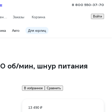
8 800 550-37-70
ам
Войти
Сравнение
Заказы
Корзина
ника
Авто
Для юрлиц
0 об/мин, шнур питания
В избранное
Сравнить
13 490 ₽