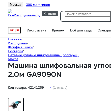
306 магазинов
Москва
Каталог
Акции
Инструмент
Крепеж
Всё для сада
Электри
Главная
/
Инструмент
/
Шлифмашинки
/
Болгарки
/
Сетевые угловые шлифмашины (болгарки)
/
Makita
Машина шлифовальная углов
2,0м GA9090N
Код товара:
42141269
4
(1 отзыв)