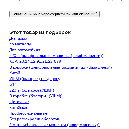
Нашли ошибку в характеристиках или описании?
Этот товар из подборок
Для дома
по металлу
Для автомобиля
220 в (шлифовальные машинки (шлифмашинки))
КСР: 28.24.12.91.21.22-578
В коробке (шлифовальные машинки (шлифмашинки))
Китай
УШМ (болгарки) по дереву
м14
220 в (болгарки (УШМ))
В коробке (болгарки (УШМ))
Щеточные
Китайские
Профессиональные
Без регулировки оборотов
2 м (шлифовальные машинки (шлифмашинки))