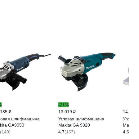
%
-21%
 185 ₽
13 019 ₽
14 690 
ловая шлифмашина
Угловая шлифмашина
Углова
kita GA9050
Makita GA 9020
Makita 
(140)
4.7
(167)
4.6
(173