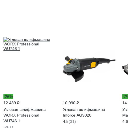
-26%
-7
12 489 ₽
10 990 ₽
14
Угловая шлифмашина
Угловая шлифмашина
Уг
WORX Professional
Inforce AG9020
Ma
WU746.1
4.5
(31)
4.6
5
(61)