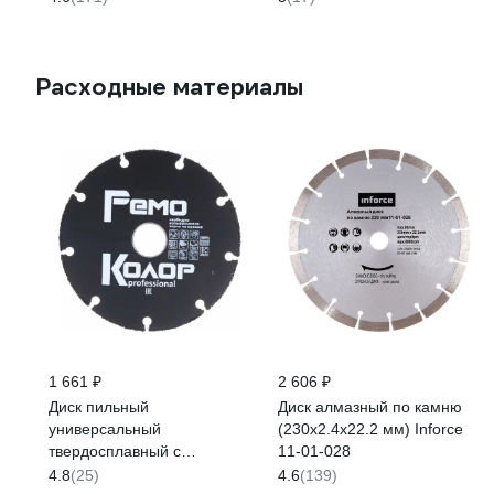
Расходные материалы
1 661 ₽
2 606 ₽
Диск пильный
Диск алмазный по камню
универсальный
(230х2.4x22.2 мм) Inforce
твердосплавный с
11-01-028
карбидным зерном
4.8
(25)
4.6
(139)