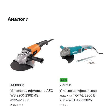
Аналоги
-41%
14 800 ₽
7 482 ₽
Угловая шлифмашина AEG
Угловая шлифовальная
WS 2200-230DMS
машина TOTAL 2200 Вт
4935428500
230 мм TG12223026
4.6
(171)
5
(17)