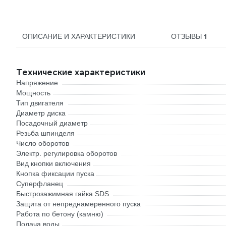
(230х2.0х22.2мм)
РемоКолор 37-3-013
1
ОПИСАНИЕ И ХАРАКТЕРИСТИКИ
ОТЗЫВЫ
Технические характеристики
Напряжение
Мощность
Тип двигателя
Диаметр диска
Посадочный диаметр
Резьба шпинделя
Число оборотов
Электр. регулировка оборотов
Вид кнопки включения
Кнопка фиксации пуска
Суперфланец
Быстрозажимная гайка SDS
Защита от непреднамеренного пуска
Работа по бетону (камню)
Подача воды