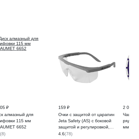
605 ₽
159 ₽
2 069 ₽
ск алмазный для
Очки с защитой от царапин
Чашка 
ифовки 115 мм
Jeta Safety (AS) с боковой
рядный 
AUMET 6652
защитой и регулировкой,
мм TOR
открытые JSG-9901
(8)
4.6
(78)