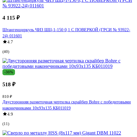
4 115 ₽
Штангенциркуль ЧИЗ ШЦ-1-150 0,1 С ПОВЕРКОЙ (ГРСИ № 93922-
24) 011601
4.7
(40)
-36%
518 ₽
810 ₽
Двусторонняя разметочная чертилка скрайбер Bohre с победитовыми
наконечниками 10x93x135 КБ011019
4.9
(11)