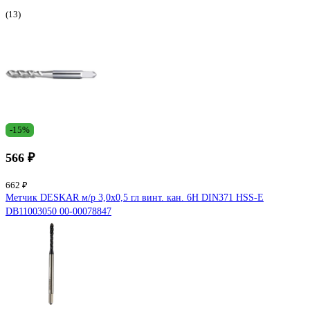
(13)
-15%
566 ₽
662 ₽
Метчик DESKAR м/р 3,0х0,5 гл винт. кан. 6H DIN371 HSS-E
DB11003050 00-00078847