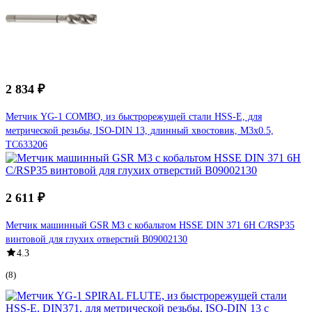
2 834 ₽
Метчик YG-1 COMBO, из быстрорежущей стали HSS-E, для
метрической резьбы, ISO-DIN 13, длинный хвостовик, M3x0.5,
TC633206
2 611 ₽
Метчик машинный GSR М3 с кобальтом HSSE DIN 371 6H C/RSP35
винтовой для глухих отверстий B09002130
4.3
(8)