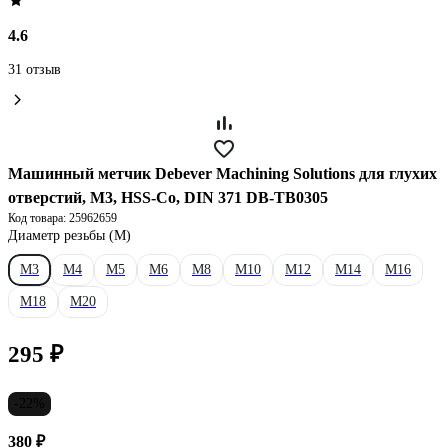
4.6
31 отзыв
Машинный метчик Debever Machining Solutions для глухих
отверстий, M3, HSS-Co, DIN 371 DB-TB0305
Код товара: 25962659
Диаметр резьбы (М)
М3
М4
М5
М6
М8
М10
М12
М14
М16
М18
М20
295 ₽
-22%
380 ₽