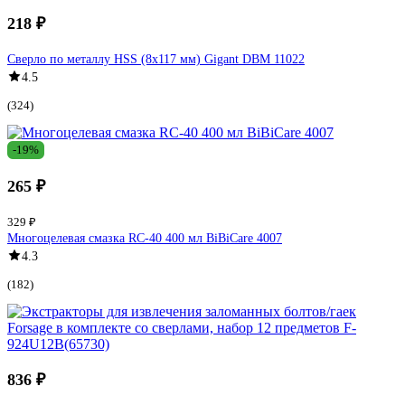
218 ₽
Сверло по металлу HSS (8x117 мм) Gigant DBM 11022
4.5
(324)
-19%
265 ₽
329 ₽
Многоцелевая смазка RC-40 400 мл BiBiCare 4007
4.3
(182)
836 ₽