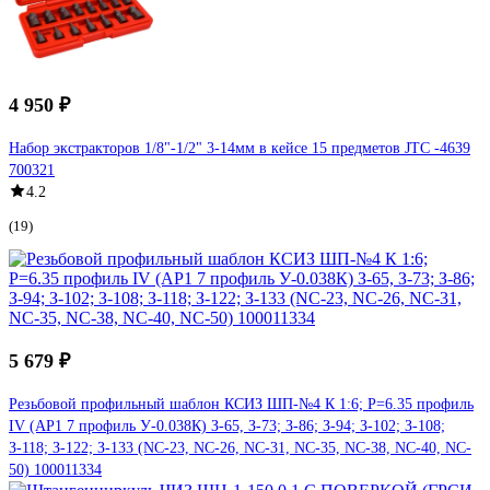
4 950 ₽
Набор экстракторов 1/8"-1/2" 3-14мм в кейсе 15 предметов JTC -4639
700321
4.2
(19)
5 679 ₽
Резьбовой профильный шаблон КСИЗ ШП-№4 К 1:6; Р=6.35 профиль
IV (АР1 7 профиль У-0.038К) З-65, З-73; З-86; З-94; З-102; З-108;
З-118; З-122; З-133 (NC-23, NC-26, NC-31, NC-35, NC-38, NC-40, NC-
50) 100011334