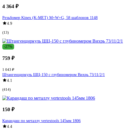
4 364 ₽
Резьбомер Kinex (K-MET) М+W+G, 58 шаблонов 1148
4.9
(13)
-27%
759 ₽
1 043 ₽
Штангенциркуль ШЦ-150 с глубиномером Вихрь 73/11/2/1
4.1
(414)
150 ₽
Карандаш по металлу vertextools 145мм 1806
4.4