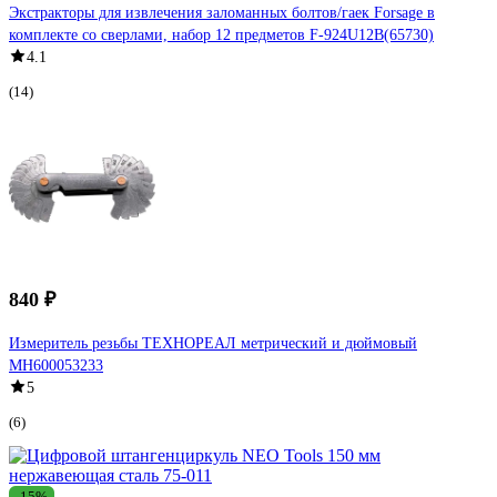
Экстракторы для извлечения заломанных болтов/гаек Forsage в
комплекте со сверлами, набор 12 предметов F-924U12B(65730)
4.1
(14)
840 ₽
Измеритель резьбы ТЕХНОРЕАЛ метрический и дюймовый
МН600053233
5
(6)
-15%