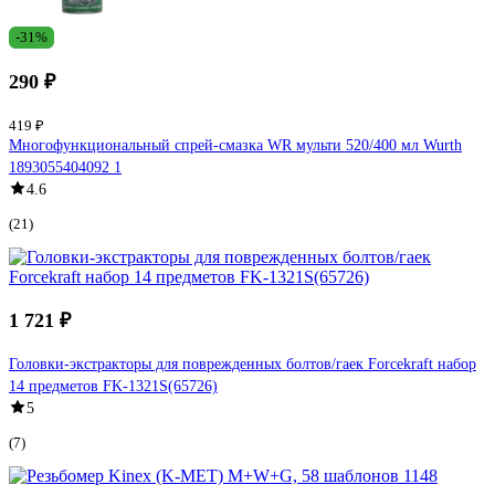
-31%
290 ₽
419 ₽
Многофункциональный спрей-смазка WR мульти 520/400 мл Wurth
1893055404092 1
4.6
(21)
1 721 ₽
Головки-экстракторы для поврежденных болтов/гаек Forcekraft набор
14 предметов FK-1321S(65726)
5
(7)