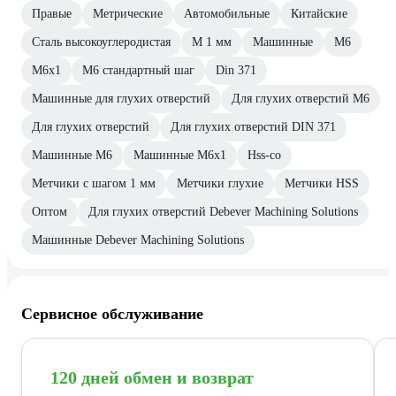
Правые
Метрические
Автомобильные
Китайские
Сталь высокоуглеродистая
М 1 мм
Машинные
М6
М6х1
М6 стандартный шаг
Din 371
Машинные для глухих отверстий
Для глухих отверстий М6
Для глухих отверстий
Для глухих отверстий DIN 371
Машинные М6
Машинные М6х1
Hss-co
Метчики с шагом 1 мм
Метчики глухие
Метчики HSS
Оптом
Для глухих отверстий Debever Machining Solutions
Машинные Debever Machining Solutions
Сервисное обслуживание
120 дней обмен и возврат