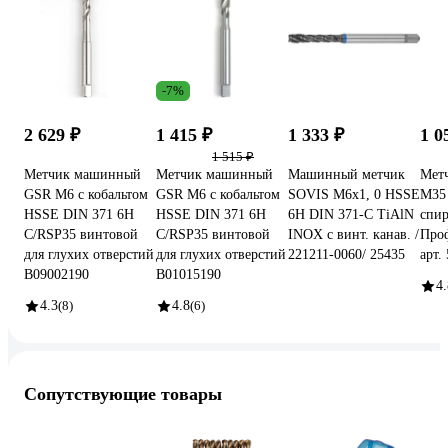
-7%
2 629 ₽
1 415 ₽
1 333 ₽
1 0
1 515 ₽
Метчик машинный
Метчик машинный
Машинный метчик
Мет
GSR М6 с кобальтом
GSR М6 с кобальтом
SOVIS М6x1, 0 HSSE
M35
HSSE DIN 371 6H
HSSE DIN 371 6H
6H DIN 371-C TiAlN
спи
C/RSP35 винтовой
C/RSP35 винтовой
INOX с винт. канав. /
Про
для глухих отверстий
для глухих отверстий
221211-0060/ 25435
арт.
B09002190
B01015190
4.
4.3
(8)
4.8
(6)
Сопутствующие товары