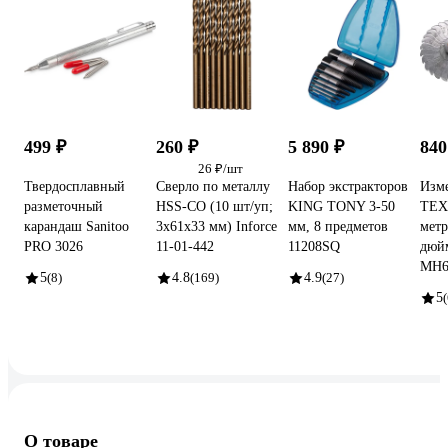
499 ₽
260 ₽
5 890 ₽
840
26 ₽/шт
Твердосплавный
Сверло по металлу
Набор экстракторов
Изме
разметочный
HSS-CO (10 шт/уп;
KING TONY 3-50
ТЕ
карандаш Sanitoo
3x61x33 мм) Inforce
мм, 8 предметов
метр
PRO 3026
11-01-442
11208SQ
дюй
МН6
5
(8)
4.8
(169)
4.9
(27)
5
(
О товаре