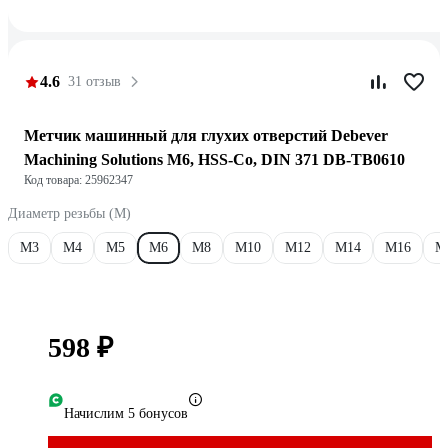
4.6
31 отзыв
Метчик машинный для глухих отверстий Debever
Machining Solutions M6, HSS-Co, DIN 371 DB-TB0610
Код товара: 25962347
Диаметр резьбы (М)
М3
М4
М5
М6
М8
М10
М12
М14
М16
М
598 ₽
Начислим 5 бонусов