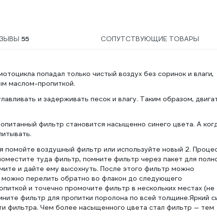
ЗЫВЫ
55
СОПУТСТВУЮЩИЕ ТОВАРЫ
отоцикла попадал только чистый воздух без соринок и влаги,
ым маслом-пропиткой.
лавливать и задерживать песок и влагу. Таким образом, двига
опитанный фильтр становится насыщенно синего цвета. А ког
питывать.
я помойте воздушный фильтр или используйте новый 2. Проце
,поместите туда фильтр, помните фильтр через пакет для полн
жмите и дайте ему высохнуть. После этого фильтр можно
о можно перелить обратно во флакон до следующего
ропиткой и точечно промочите фильтр в нескольких местах (не
мните фильтр для пропитки поролона по всей толщине.Яркий с
ти фильтра. Чем более насыщенного цвета стал фильтр — тем