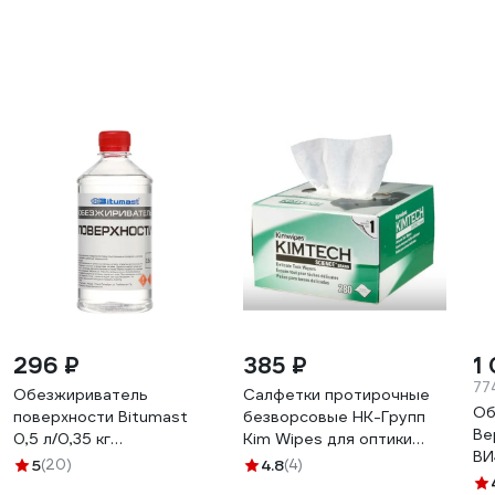
296 ₽
385 ₽
1
77
Обезжириватель
Салфетки протирочные
Об
поверхности Bitumast
безворсовые НК-Групп
Ве
0,5 л/0,35 кг
Kim Wipes для оптики
ВИ
4607952901131
(коробка 280шт) 000629
5
(20)
4.8
(4)