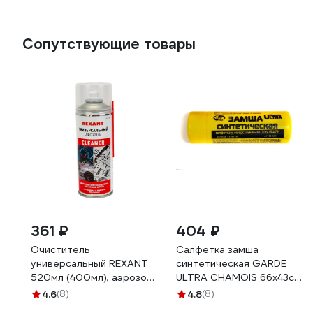
Сопутствующие товары
361 ₽
404 ₽
Очиститель
Салфетка замша
универсальный REXANT
синтетическая GARDE
520мл (400мл), аэрозоль
ULTRA CHAMOIS 66x43см
85-0002
в тубе UC6643
4.6
(8)
4.8
(8)