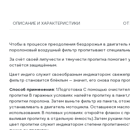
ОПИСАНИЕ И ХАРАКТЕРИСТИКИ
ОТ
Чтобы в процессе преодоления бездорожья в двигатель м
поролоновый воздушный фильтр пропитывают специальн
За счёт своей липучести и тянучести пропитка помогает у
остаётся защищённым.
Цвет индиго служит своеобразным индикатором: свежепр
фильтр становится блёклым — значит, его снова пора про
Способ применения:
1.Подготовка С помощью очистител
пропитки В гаражных условиях: налейте пропитку в пакет
пропитки поролона. Затем выньте фильтр из пакета, ото
устанавливать в двигатель мотоцикла. Оставшееся масл
использования. В полевых условиях: откройте флакон с п
выливая пропитку в отдельную ёмкость).Затем руками по
цвет пропитки служит индикатором степени пропитаннос