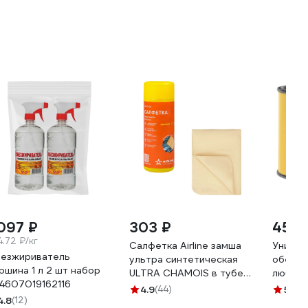
 097 ₽
303 ₽
455 
4.72 ₽/кг
Салфетка Airline замша
Универ
езжириватель
ультра синтетическая
обезжи
ршина 1 л 2 шт набор
ULTRA CHAMOIS в тубе
любых 
4607019162116
40х32 см AB-C-03
Elcon R
4.9
(44)
5
(101
4.8
(12)
00004