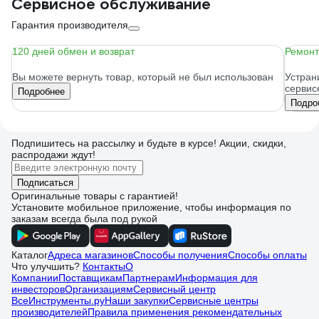
Сервисное обслуживание
Гарантия производителя
120 дней обмен и возврат
Ремонт
Вы можете вернуть товар, который не был использован
Устран
сервис
Подробнее
Подро
Подпишитесь
на рассылку
и будьте в курсе! Акции, скидки,
распродажи ждут!
Подписаться
Оригинальные товары с гарантией!
Установите мобильное приложение, чтобы информация по
заказам всегда была под рукой
Каталог
Адреса магазинов
Способы получения
Способы оплаты
Что улучшить?
Контакты
О
Компании
Поставщикам
Партнерам
Информация для
инвесторов
Организациям
Сервисный центр
ВсеИнструменты.ру
Наши закупки
Сервисные центры
производителей
Правила применения рекомендательных