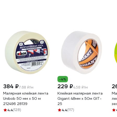
-4%
384 ₽
229 ₽
2
7.68 ₽/м
4.58 ₽/м
Малярная клейкая лента
Клейкая малярная лента
Ма
Unibob 50 мм х 50 м
Gigant 48мм x 50м GIT-
ле
212496 28139
25
зе
мм
4.4
(128)
4.4
(117)