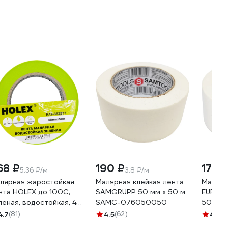
68 ₽
190 ₽
177 ₽
5.36 ₽/м
3.8 ₽/м
лярная жаростойкая
Малярная клейкая лента
Малярн
нта HOLEX до 100С,
SAMGRUPP 50 мм х 50 м
EUROHO
леная, водостойкая, 48
SAMC-076050050
50 м 1
, 50 м HAS-382277
4.7
(81)
4.5
(62)
4.6
(9