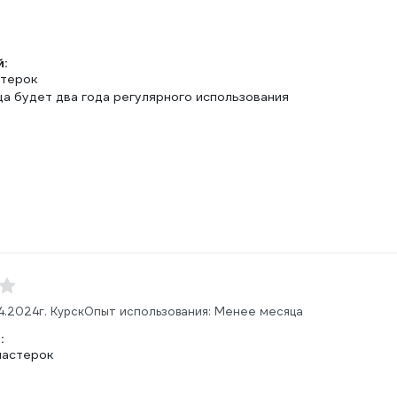
:
стерок
ца будет два года регулярного использования
04.2024
г. Курск
Опыт использования: Менее месяца
:
мастерок