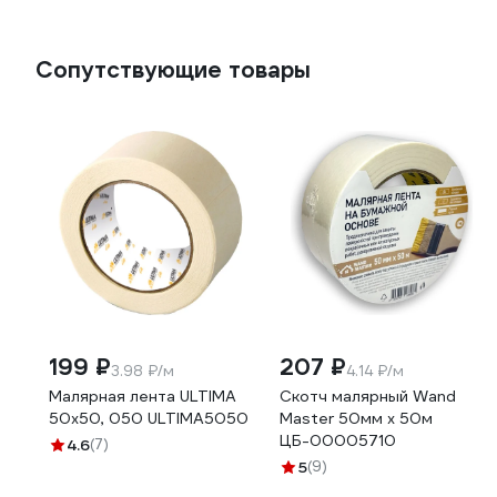
Сопутствующие товары
199 ₽
207 ₽
3.98 ₽/м
4.14 ₽/м
Малярная лента ULTIMA
Скотч малярный Wand
50x50, 050 ULTIMA5050
Master 50мм х 50м
ЦБ-00005710
4.6
(7)
5
(9)