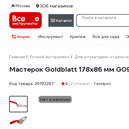
306 магазинов
Москва
Каталог
Акции
Инструмент
Крепеж
Всё для сада
Э
Главная
Ручной инструмент
Для штукатурно-отделоч
/
/
Мастерок Goldblatt 178x86 мм G0
Код товара:
26193287
4
(2 отзыва)
1 вопрос
Нет в наличии