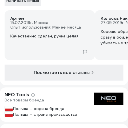
Написать отзыв
Артем
Колосов Ник
15.07.2019
г. Москва
27.09.2019
г. 
Опыт использования: Менее месяца
Хорошо обра
Качественно сделан, ручка целая.
сразу в бой, 
убирать не т
Посмотреть все отзывы
NEO Tools
Все товары бренда
Польша — родина бренда
Польша — страна производства