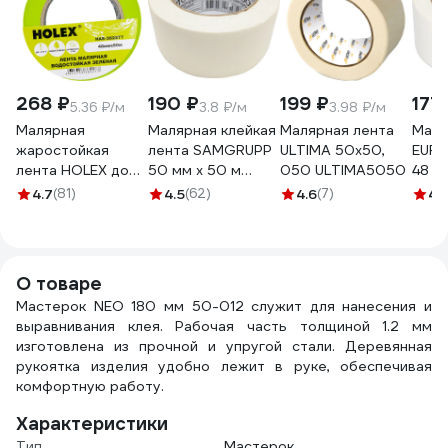
268 ₽
190 ₽
199 ₽
177
5.36 ₽/м
3.8 ₽/м
3.98 ₽/м
Малярная
Малярная клейкая
Малярная лента
Маля
жаростойкая
лента SAMGRUPP
ULTIMA 50x50,
EUR
лента HOLEX до
50 мм х 50 м
050 ULTIMA5050
48 м
100С, зеленая,
SAMC-
4.7
(81)
4.5
(62)
4.6
(7)
4.
водостойкая, 48
076050050
мм, 50 м HAS-
382277
О товаре
Мастерок NEO 180 мм 50-012 служит для нанесения и
выравнивания клея. Рабочая часть толщиной 1.2 мм
изготовлена из прочной и упругой стали. Деревянная
рукоятка изделия удобно лежит в руке, обеспечивая
комфортную работу.
Характеристики
Тип
Мастерок