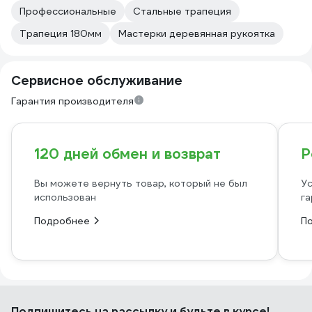
Профессиональные
Стальные трапеция
Трапеция 180мм
Мастерки деревянная рукоятка
Сервисное обслуживание
Гарантия производителя
120 дней обмен и возврат
Р
Вы можете вернуть товар, который не был
Ус
использован
га
Подробнее
П
Подпишитесь
на рассылку
и будьте в курсе!