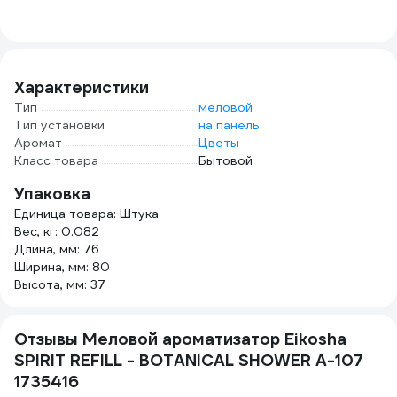
R89001
896404
поверхностей
WLN
автомобиля,
90x70 см 1022261
Характеристики
Тип
меловой
Тип установки
на панель
Аромат
Цветы
Класс товара
Бытовой
Упаковка
Единица товара: Штука
Вес, кг: 0.082
Длина, мм: 76
Ширина, мм: 80
Высота, мм: 37
Отзывы Меловой ароматизатор Eikosha
SPIRIT REFILL - BOTANICAL SHOWER A-107
1735416