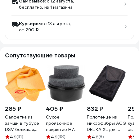
Самовывоз:
c 12 августа,
бесплатно
, из 1 магазина
Курьером:
c 13 августа,
от 290 ₽
Сопутствующие товары
285 ₽
405 ₽
832 ₽
297
Салфетка из
Сухое
Полотенце из
Поли
замши в тубусе
проявочное
микрофибры ACG
кузо
DSV большая,
покрытие H7
DELIKA XL для
авто
70х43х0.2 см
чёрное, 100 г
деликатной сушки
WALN
4.9
(31)
4.9
(38)
4.6
(8)
5
(