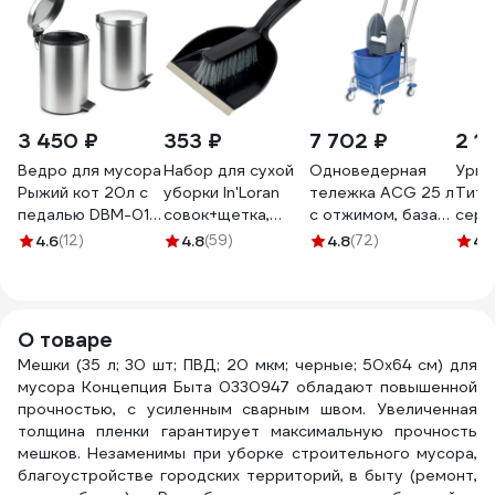
3 450 ₽
353 ₽
7 702 ₽
2 1
Ведро для мусора
Набор для сухой
Одноведерная
Урна
Рыжий кот 20л с
уборки In'Loran
тележка ACG 25 л
Тита
педалью DBM-01-
совок+щетка,
с отжимом, база
серы
20 310432
черный SO-150BK
хром, корзина для
460
4.6
(12)
4.8
(59)
4.8
(72)
4.
химии (1шт.)
1002372
О товаре
Мешки (35 л; 30 шт; ПВД; 20 мкм; черные; 50х64 см) для
мусора Концепция Быта 0330947 обладают повышенной
прочностью, с усиленным сварным швом. Увеличенная
толщина пленки гарантирует максимальную прочность
мешков. Незаменимы при уборке строительного мусора,
благоустройстве городских территорий, в быту (ремонт,