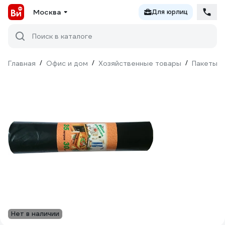
Москва
Для юрлиц
Поиск в каталоге
Главная
/
Офис и дом
/
Хозяйственные товары
/
Пакеты д
Нет в наличии