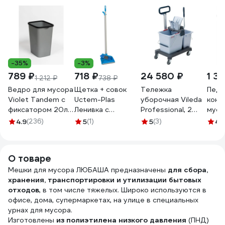
-35%
-3%
789 ₽
718 ₽
24 580 ₽
1 3
1 212 ₽
738 ₽
Ведро для мусора
Щетка + совок
Тележка
Педа
Violet Tandem с
Uctem-Plas
уборочная Vileda
конт
фиксатором 20л
Ленивка с
Professional, 2
мусо
сер.металлик/
резинкой синий,
съемных ведра
Поли
4.9
(236)
5
(1)
5
(3)
4.
черный 842258
арт. AF201B 29237
25л 10л,
434
платформа, с
ручкой,
О товаре
туннельный
Мешки для мусора ЛЮБАША предназначены
отжим, 147209
для сбора,
хранения, транспортировки и утилизации бытовых
602116
отходов
, в том числе тяжелых. Широко используются в
офисе, дома, супермаркетах, на улице в специальных
урнах для мусора.
Изготовлены
из полиэтилена низкого давления
(ПНД)