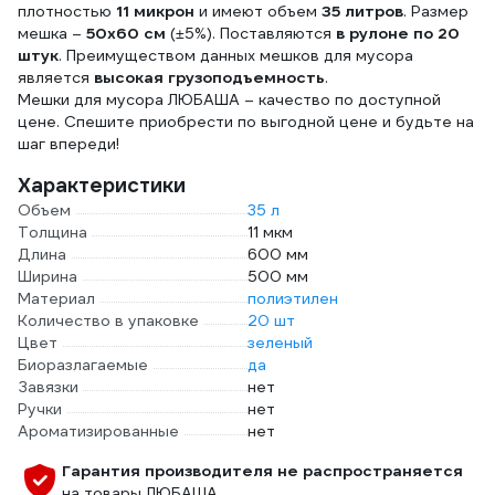
плотностью
11 микрон
и имеют объем
35 литров
. Размер
мешка –
50х60 см
(±5%). Поставляются
в рулоне по 20
штук
. Преимуществом данных мешков для мусора
является
высокая грузоподъемность
.
Мешки для мусора ЛЮБАША – качество по доступной
цене. Спешите приобрести по выгодной цене и будьте на
шаг впереди!
Характеристики
Объем
35 л
Толщина
11 мкм
Длина
600 мм
Ширина
500 мм
Материал
полиэтилен
Количество в упаковке
20 шт
Цвет
зеленый
Биоразлагаемые
да
Завязки
нет
Ручки
нет
Ароматизированные
нет
Гарантия производителя не распространяется
на товары ЛЮБАША