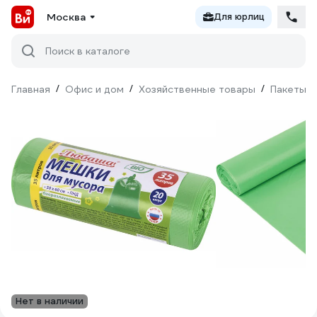
Москва
Для юрлиц
Поиск в каталоге
Главная
/
Офис и дом
/
Хозяйственные товары
/
Пакеты д
Нет в наличии