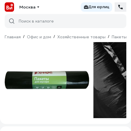
Москва
Для юрлиц
Поиск в каталоге
Главная
/
Офис и дом
/
Хозяйственные товары
/
Пакеты д