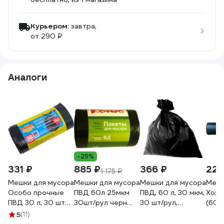
Курьером:
завтра,
от 290 ₽
Аналоги
-25%
331 ₽
885 ₽
366 ₽
224
1 175 ₽
Мешки для мусора
Мешки для мусора
Мешки для мусора
Мешк
Особо прочные
ПВД 60л 25мкм
ПВД, 60 л, 30 мкм,
Хозя
ПВД 30 л, 30 шт
30шт/рул черн
30 шт/рул,
(60 л
Крепак
60x90см с
черные, 58x68 см
25 м
5
(11)
4607075710788
ручками Luscan
ООО Комус
60х7