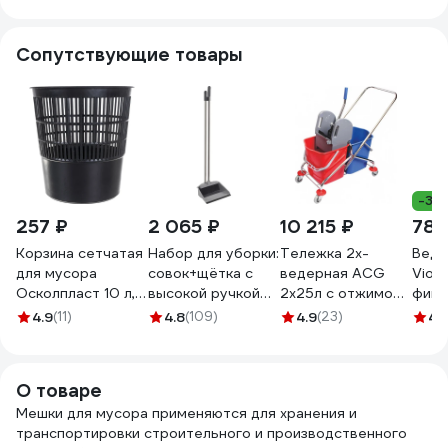
LUSCAN 301956
1810858
Конц
002
Сопутствующие товары
-35
257 ₽
2 065 ₽
10 215 ₽
789
Корзина сетчатая
Набор для уборки:
Тележка 2х-
Ведр
для мусора
совок+щётка с
ведерная ACG
Viol
Осколпласт 10 л,
высокой ручкой
2x25л с отжимом,
фикс
цвет-черный Арт.
Apex Regina хром
база хром (1шт.)
сер.
4.9
(11)
4.8
(109)
4.9
(23)
4.
325533
11705-A
1002336
черн
О товаре
Мешки для мусора применяются для хранения и
транспортировки строительного и производственного