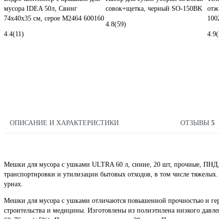
мусора IDEA 50л, Свинг
совок+щетка, черный SO-150BK
отж
74х40х35 см, серое М2464 600160
100
4.8
(59)
4.4
(11)
4.9
(
ОПИСАНИЕ И ХАРАКТЕРИСТИКИ
ОТЗЫВЫ
5
Мешки для мусора с ушками ULTRA 60 л, синие, 20 шт, прочные, ПНД,
транспортировки и утилизации бытовых отходов, в том числе тяжелых.
урнах.
Мешки для мусора с ушками отличаются повышенной прочностью и гер
строительства и медицины. Изготовлены из полиэтилена низкого давл