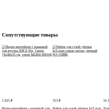
Сопутствующие товары
2 025 ₽
353 ₽
10 
Ведро-контейнер с крышкой для
Набор для сухой уборки In'Loran
Тел