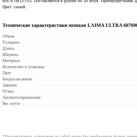
60х76 см (±5%). Поставляются в рулоне по 20 штук. Преимуществами д
Цвет: синий.
Технические характеристики мешков LAIMA ULTRA 60769
Объем
Толщина
Длина
Ширина
Материал
Количество в упаковке
Цвет
Биоразлагаемые
Завязки
Ручки
Ароматизированные
Вес нетто
*Производитель оставляет за собой право без уведомления дилера мен