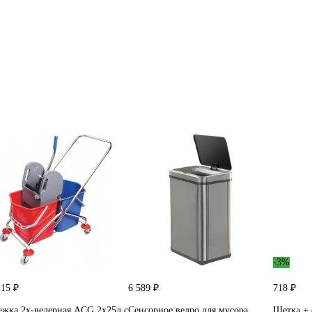
-3%
215 ₽
6 589 ₽
718 ₽
ежка 2х-ведерная ACG 2x25л с
Сенсорное ведро для мусора
Щетка + 