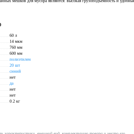
анных мешков для мусора являются: высокая грузоподъемность и удобны
0
60 л
14 мкм
760 мм
600 мм
полиэтилен
20 шт
синий
нет
да
нет
нет
0.2 кг
ять характеристики, внешний вид, комплектацию товара и место его