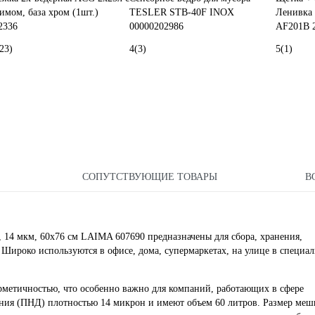
имом, база хром (1шт.)
TESLER STB-40F INOX
Ленивка 
2336
00000202986
AF201B 
23)
4
(3)
5
(1)
СОПУТСТВУЮЩИЕ ТОВАРЫ
В
 14 мкм, 60x76 см LAIMA 607690 предназначены для сбора, хранения,
 Широко используются в офисе, дома, супермаркетах, на улице в специа
метичностью, что особенно важно для компаний, работающих в сфере
ения (ПНД) плотностью 14 микрон и имеют объем 60 литров. Размер мешк