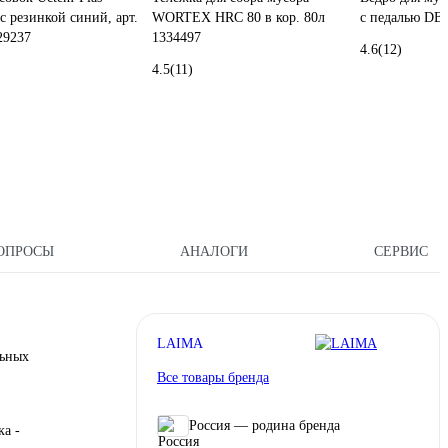
с резинкой синий, арт.
WORTEX HRC 80 в кор. 80л
с педалью DB
29237
1334497
4.6
(12)
4.5
(11)
ОПРОСЫ
АНАЛОГИ
СЕРВИС
LAIMA
льных
Все товары бренда
Россия — родина бренда
а -