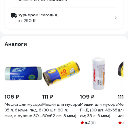
Курьером:
сегодня,
от 290 ₽
Аналоги
106 ₽
111 ₽
109 ₽
111 
Мешки для мусора
Мешки для мусора
Мешки для мусора
Мешк
35 л, белые, пнд, 6
(30 шт; 60 л;
ПНД (30 шт; 48х55
для 
мкм, в рулоне 30
50х62 см; 8 мкм)
см; 35 л; 6 мкм)
черн
шт, 48x55 см
Мультипласт
ЛАЙМА 605538
ПНД,
4.2
(9)
4.
Luscan 1694307
Групп MPG960119
50x6