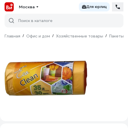
Москва
Для юрлиц
Поиск в каталоге
Главная
/
Офис и дом
/
Хозяйственные товары
/
Пакеты д