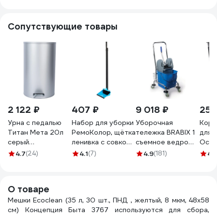
ЛЮБ
Сопутствующие товары
2 122 ₽
407 ₽
9 018 ₽
259
Урна с педалью
Набор для уборки
Уборочная
Корз
Титан Мета 20л
РемоКолор, щётка
тележка BRABIX 1
для 
серый
ленивка с совком
съемное ведро
Оско
4607078088327
на длинном
синяя, 25 л 601498
цвет
4.7
(24)
4.1
(7)
4.9
(181)
4.
черенке, 2
3255
предмета 61-1-
003
О товаре
Мешки Ecoclean (35 л, 30 шт., ПНД , желтый, 8 мкм, 48х58
см) Концепция Быта 3767 используются для сбора,