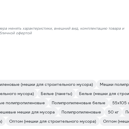
лера менять характеристики, внешний вид, комплектацию товара и
убличной офертой
иленовые (мешки для строительного мусора)
Мешки полипр
тельного мусора)
Белые (пакеты)
Белые (мешки для стро
ые полипропиленовые
Полипропиленовые белые
55х105 
ешевые мешки для мусора
Полипропиленовые
50 кг
П
а)
Оптом (мешки для строительного мусора)
Оптом (мешк