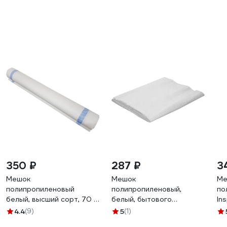
350 ₽
287 ₽
3
Мешок
Мешок
Ме
полипропиленовый
полипропиленовый,
по
белый, высший сорт, 70 л,
белый, бытового
In
55x95 см, 10 шт ООО
назначения СИБРТЕХ,
см
4.4
(9)
5
(1)
"Тандем Альянс" 0002
95х55 см, 10 шт. 94110
00