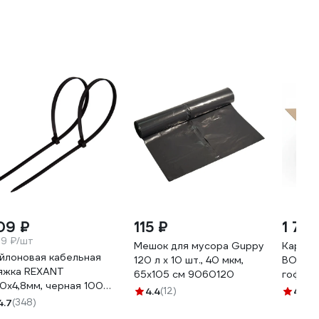
09 ₽
115 ₽
1 75
09 ₽/шт
Мешок для мусора Guppy
Картон
йлоновая кабельная
120 л x 10 шт., 40 мкм,
ВОЛГА
яжка REXANT
65x105 см 9060120
гофрок
0x4,8мм, черная 100
клапан
4.4
(12)
4.4
(1
/уп 07-1303
4.7
(348)
Т-24, п
10 шт.