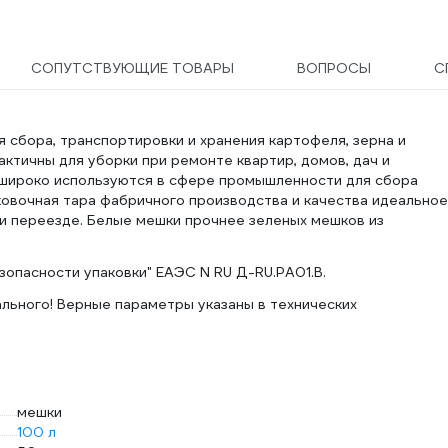
СОПУТСТВУЮЩИЕ ТОВАРЫ
ВОПРОСЫ
С
 сбора, транспортировки и хранения картофеля, зерна и
актичны для уборки при ремонте квартир, домов, дач и
 широко используются в сфере промышленности для сбора
аковочная тара фабричного производства и качества идеальное
и переезде. Белые мешки прочнее зеленых мешков из
опасности упаковки" ЕАЭС N RU Д-RU.PA01.В.
ального! Верные параметры указаны в технических
мешки
100 л