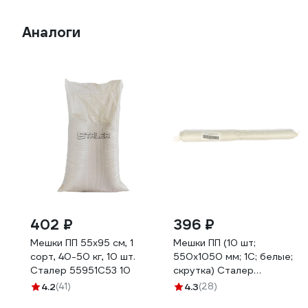
Аналоги
402 ₽
396 ₽
Мешки ПП 55х95 см, 1
Мешки ПП (10 шт;
сорт, 40-50 кг, 10 шт.
550х1050 мм; 1С; белые;
Сталер 55951С53 10
скрутка) Сталер
551051С60 10
4.2
(41)
4.3
(28)