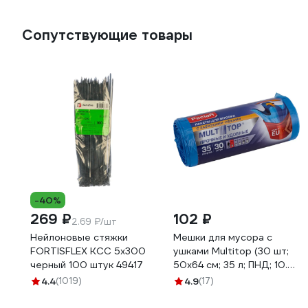
Сопутствующие товары
-40%
269 ₽
102 ₽
2.69 ₽/шт
Нейлоновые стяжки
Мешки для мусора с
FORTISFLEX КСС 5х300
ушками Multitop (30 шт;
черный 100 штук 49417
50x64 см; 35 л; ПНД; 10.5
мкм; синие) Paclan
4.4
(1019)
4.9
(17)
600819