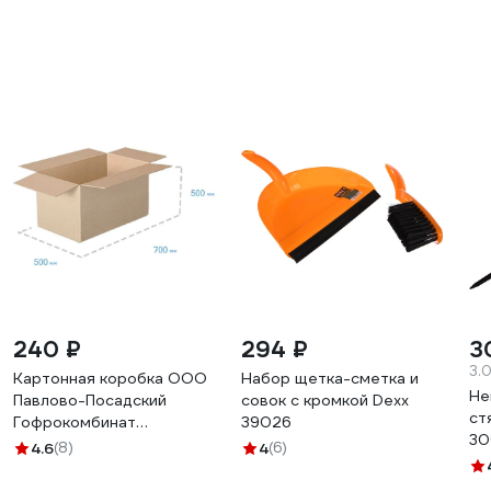
240 ₽
294 ₽
3
3.
Картонная коробка ООО
Набор щетка-сметка и
Не
Павлово-Посадский
совок с кромкой Dexx
ст
Гофрокомбинат
39026
30
700х500х500 мм Т-24 С
4.6
(8)
4
(6)
шт
140160