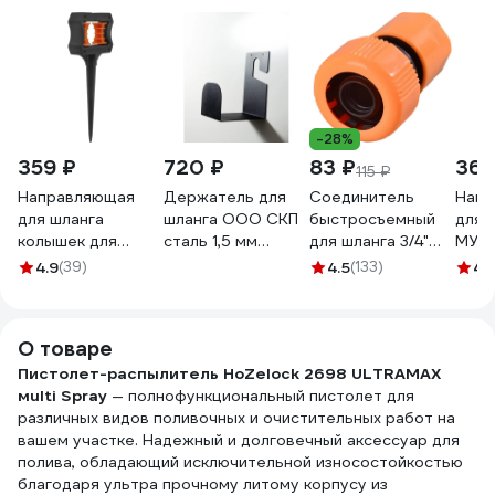
-28%
359 ₽
720 ₽
83 ₽
365
115 ₽
Направляющая
Держатель для
Соединитель
Напр
для шланга
шланга ООО СКП
быстросъемный
для 
колышек для
сталь 1,5 мм
для шланга 3/4"
МУЛ
садового шланга
ДШ-001
Вихрь 73/7/2/17
Цвет
4.9
(39)
4.5
(133)
4.
1/2" MasterProf
VL83
ДС.070921
О товаре
Пистолет-распылитель HoZelock 2698 ULTRAMAX
мulti Spray
— полнофункциональный пистолет для
различных видов поливочных и очистительных работ на
вашем участке. Надежный и долговечный аксессуар для
полива, обладающий исключительной износостойкостью
благодаря ультра прочному литому корпусу из