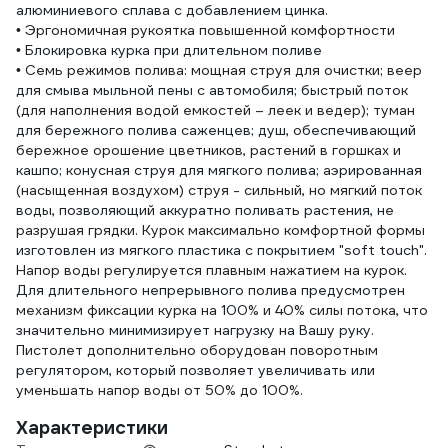
алюминиевого сплава с добавлением цинка.
• Эргономичная рукоятка повышенной комфортности
• Блокировка курка при длительном поливе
• Семь режимов полива: мощная струя для очистки; веер
для смыва мыльной пены с автомобиля; быстрый поток
(для наполнения водой емкостей – леек и ведер); туман
для бережного полива саженцев; душ, обеспечивающий
бережное орошение цветников, растений в горшках и
кашпо; конусная струя для мягкого полива; аэрированная
(насыщенная воздухом) струя - сильный, но мягкий поток
воды, позволяющий аккуратно поливать растения, не
разрушая грядки. Курок максимально комфортной формы
изготовлен из мягкого пластика с покрытием "soft touch".
Напор воды регулируется плавным нажатием на курок.
Для длительного непрерывного полива предусмотрен
механизм фиксации курка на 100% и 40% силы потока, что
значительно минимизирует нагрузку на Вашу руку.
Пистолет дополнительно оборудован поворотным
регулятором, который позволяет увеличивать или
уменьшать напор воды от 50% до 100%.
Характеристики