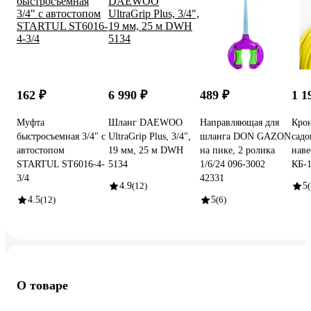
162 ₽
6 990 ₽
489 ₽
1 1
Муфта
Шланг DAEWOO
Направляющая для
Кро
быстросъемная 3/4" с
UltraGrip Plus, 3/4",
шланга DON GAZON
садо
автостопом
19 мм, 25 м DWH
на пике, 2 ролика
наве
STARTUL ST6016-4-
5134
1/6/24 096-3002
КБ-
3/4
42331
4.9
(12)
5
4.5
(12)
5
(6)
О товаре