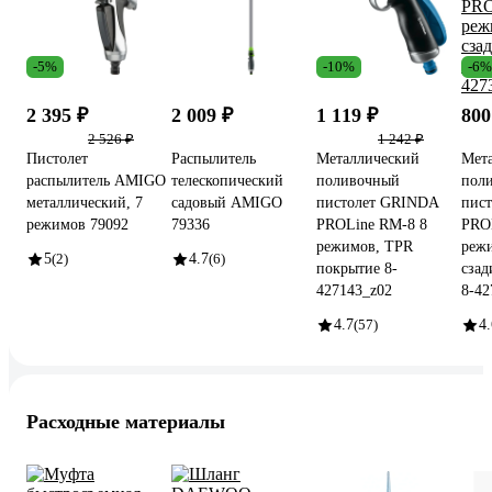
-5%
-10%
-6%
2 395 ₽
2 009 ₽
1 119 ₽
800
2 526 ₽
1 242 ₽
Пистолет
Распылитель
Металлический
Мет
распылитель AMIGO
телескопический
поливочный
пол
металлический, 7
садовый AMIGO
пистолет GRINDA
пис
режимов 79092
79336
PROLine RM-8 8
PRO
режимов, TPR
режи
5
(2)
4.7
(6)
покрытие 8-
сзад
427143_z02
8-42
4.7
(57)
4.
Расходные материалы