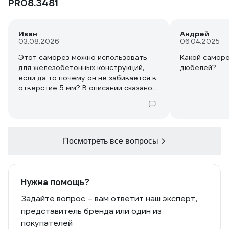
PR08.3481
Иван
Андрей
03.08.2026
06.04.2025
Этот саморез можно использовать
Какой саморе
для железобетонных конструкций,
дюбелей?
если да то почему он не забивается в
отверстие 5 мм? В описании сказано
что это универсальный дюбель на 5
мм, поясните пожалуйста точнее по
поводу применяемости к твердым
основаниям, следует делать
отверстие большего диаметра?
Посмотреть все вопросы
Нужна помощь?
Задайте вопрос – вам ответит наш эксперт,
представитель бренда или один из
покупателей