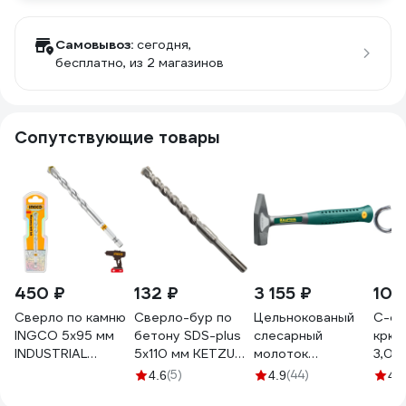
Самовывоз:
сегодня,
бесплатно
, из 2 магазинов
Сопутствующие товары
450 ₽
132 ₽
3 155 ₽
100
Сверло по камню
Сверло-бур по
Цельнокованый
С-об
INGCO 5х95 мм
бетону SDS-plus
слесарный
крюч
INDUSTRIAL
5x110 мм KETZU
молоток
3,0x3
DBM2210595
530747
KRAFTOOL
20 ш
(5)
(44)
4.6
4.9
4.9
AutoKraft 500г
2545