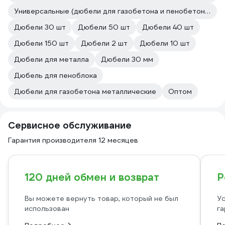
Универсальные (дюбели для газобетона и пенобетона)
Дюбели 30 шт
Дюбели 50 шт
Дюбели 40 шт
Дюбели 150 шт
Дюбели 2 шт
Дюбели 10 шт
Дюбели для металла
Дюбели 30 мм
Дюбель для пеноблока
Дюбели для газобетона металлические
Оптом
Сервисное обслуживание
Гарантия производителя 12 месяцев
120 дней обмен и возврат
Р
Вы можете вернуть товар, который не был
Ус
использован
га