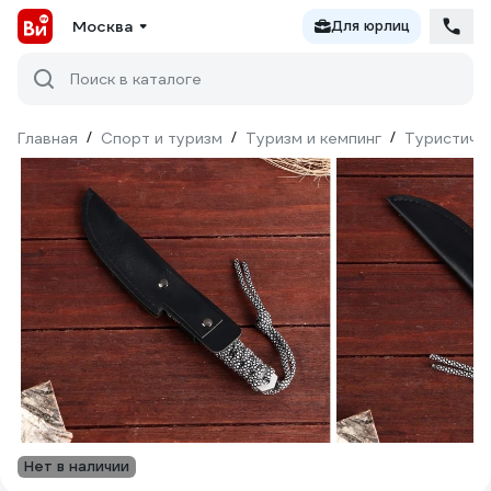
Москва
Для юрлиц
Поиск в каталоге
Главная
/
Спорт и туризм
/
Туризм и кемпинг
/
Туристиче
Нет в наличии