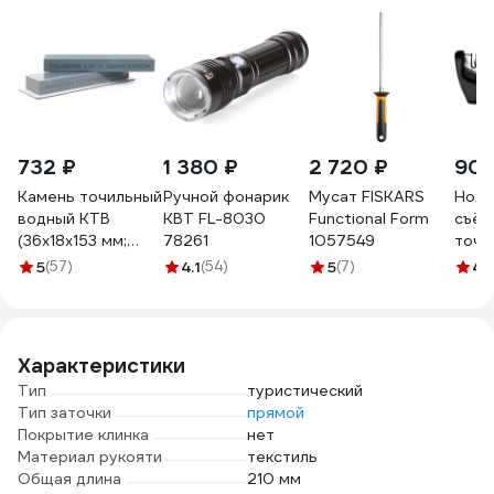
732 ₽
1 380 ₽
2 720 ₽
902
Камень точильный
Ручной фонарик
Мусат FISKARS
Ноже
водный КТВ
КВТ FL-8030
Functional Form
съём
(36х18х153 мм;
78261
1057549
точи
B600; VM) ИНФ-
поло
5
(57)
4.1
(54)
5
(7)
4.
АБРАЗИВ Б-4922
Характеристики
Тип
туристический
Тип заточки
прямой
Покрытие клинка
нет
Материал рукояти
текстиль
Общая длина
210 мм