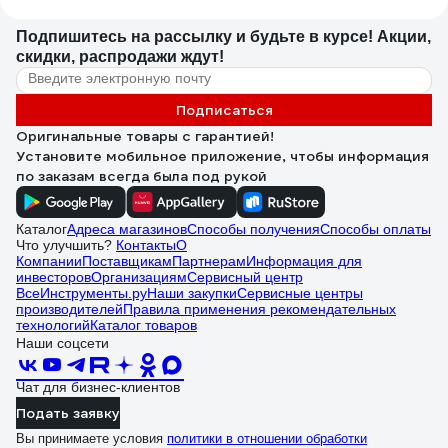
Подпишитесь
на рассылку
и будьте в курсе! Акции,
скидки, распродажи ждут!
Подписаться
Оригинальные товары с гарантией!
Установите мобильное приложение, чтобы информация
по заказам всегда была под рукой
Каталог
Адреса магазинов
Способы получения
Способы оплаты
Что улучшить?
Контакты
О
Компании
Поставщикам
Партнерам
Информация для
инвесторов
Организациям
Сервисный центр
ВсеИнструменты.ру
Наши закупки
Сервисные центры
производителей
Правила применения рекомендательных
технологий
Каталог товаров
Наши соцсети
Чат для бизнес-клиентов
Подать заявку
Вы принимаете условия
политики в отношении обработки