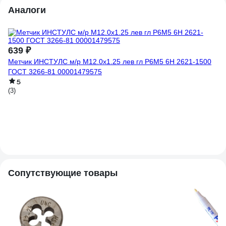
Аналоги
4
639 ₽
Ме
Метчик ИНСТУЛС м/р М12.0x1.25 лев гл Р6М5 6H 2621-1500
ГОСТ 3266-81 00001479575
(2)
5
(3)
Сопутствующие товары