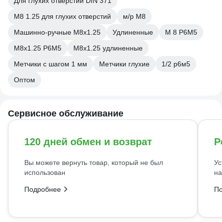
Для глухих отверстий DIN 371
М8 1.25 для глухих отверстий
м/р М8
Машинно-ручные М8х1.25
Удлиненные
М 8 Р6М5
М8х1.25 Р6М5
М8х1.25 удлиненные
Метчики с шагом 1 мм
Метчики глухие
1/2 р6м5
Оптом
Сервисное обслуживание
120 дней обмен и возврат
Р
Вы можете вернуть товар, который не был
Ус
использован
на
Подробнее
П