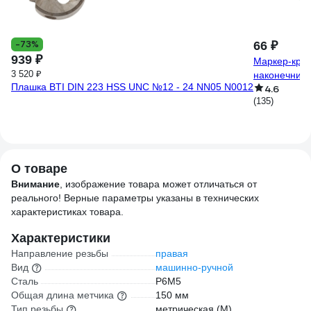
-73%
66 ₽
939 ₽
Маркер-крас
3 520 ₽
наконечнико
Плашка BTI DIN 223 HSS UNC №12 - 24 NN05 N0012
4.6
(135)
О товаре
Внимание
, изображение товара может отличаться от
реального! Верные параметры указаны в технических
характеристиках товара.
Характеристики
Направление резьбы
правая
Вид
машинно-ручной
Сталь
P6M5
Общая длина метчика
150 мм
Тип резьбы
метрическая (М)