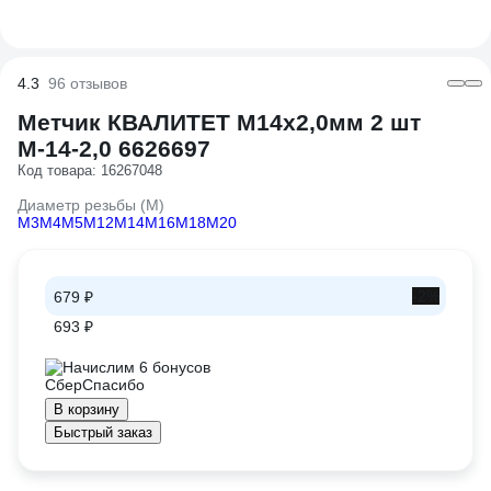
4.3
96 отзывов
Метчик КВАЛИТЕТ М14x2,0мм 2 шт
М-14-2,0 6626697
Код товара: 16267048
Диаметр резьбы (М)
М3
М4
М5
М12
М14
М16
М18
М20
-2%
679 ₽
693 ₽
Начислим 6 бонусов
В корзину
Быстрый заказ