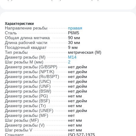
8-19
6548
Характеристики
Направление резьбы
правая
Сталь
P6M5
Общая длина метчика
90 мм
Длина рабочей части
30 мм
Посадочный квадрат
9 мм
Тип резьбы
метрическая (М)
Диаметр резьбы (М)
М14
Шаг резьбы М (мм)
2
Диаметр резьбы (G/BSPP)
нет дюйм
Диаметр резьбы (NPT/K)
нет дюйм
Диаметр резьбы (Rc/BSPT)
нет дюйм
Диаметр резьбы (UNC)
нет дюйм
Диаметр резьбы (UNF)
нет дюйм
Диаметр резьбы (BSW)
нет дюйм
Диаметр резьбы (PG)
нет мм
Диаметр резьбы (BSF)
нет дюйм
Диаметр резьбы (Tr)
нет мм
Диаметр резьбы (UNEF)
нет дюйм
Диаметр резьбы (MF)
нет
Шаг резьбы (MF)
нет мм
Диаметр резьбы (V)
нет мм
Шаг резьбы V
нет мм
Стандарт
ISO 527-1975