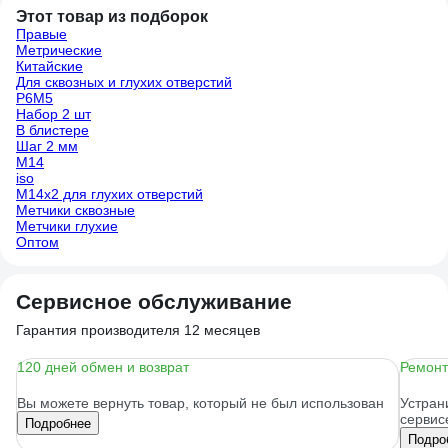
Этот товар из подборок
Правые
Метрические
Китайские
Для сквозных и глухих отверстий
Р6М5
Набор 2 шт
В блистере
Шаг 2 мм
М14
iso
М14х2 для глухих отверстий
Метчики сквозные
Метчики глухие
Оптом
Сервисное обслуживание
Гарантия производителя 12 месяцев
120 дней обмен и возврат
Ремонт
Вы можете вернуть товар, который не был использован
Устран
сервис
Подробнее
Подро