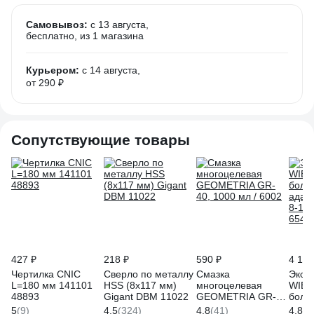
Самовывоз:
c 13 августа,
бесплатно
, из 1 магазина
Курьером:
c 14 августа,
от 290 ₽
Сопутствующие товары
427 ₽
218 ₽
590 ₽
4 149
Чертилка CNIC
Сверло по металлу
Смазка
Экст
L=180 мм 141101
HSS (8x117 мм)
многоцелевая
WIED
48893
Gigant DBM 11022
GEOMETRIA GR-
болто
40, 1000 мл / 6002
адап
5
(9)
4.5
(324)
4.8
(41)
4.8
(6