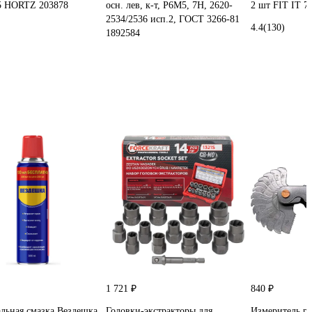
5 HORTZ 203878
осн. лев, к-т, Р6М5, 7H, 2620-
2 шт FIT IT 7
2534/2536 исп.2, ГОСТ 3266-81
4.4
(130)
1892584
1 721 ₽
840 ₽
льная смазка Вездешка
Головки-экстракторы для
Измеритель 