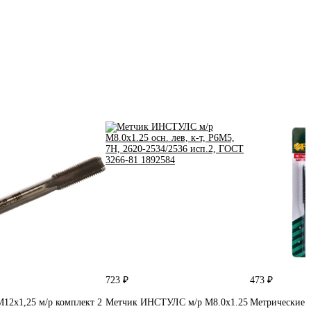
723 ₽
473 ₽
12x1,25 м/р комплект 2
Метчик ИНСТУЛС м/р М8.0x1.25
Метрические 