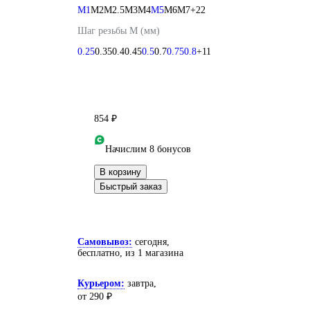
М1
М2
М2.5
М3
М4
М5
М6
М7
+22
Шаг резьбы М (мм)
0.25
0.35
0.4
0.45
0.5
0.7
0.75
0.8
+11
854 ₽
Начислим 8 бонусов
В корзину
Быстрый заказ
Самовывоз:
сегодня,
бесплатно
, из 1 магазина
Курьером:
завтра,
от 290 ₽