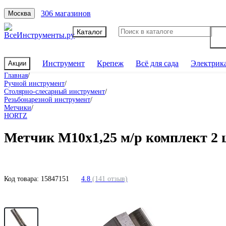
306 магазинов
Москва
Каталог
Инструмент
Крепеж
Всё для сада
Электрик
Акции
Главная
/
Ручной инструмент
/
Столярно-слесарный инструмент
/
Резьбонарезной инструмент
/
Метчики
/
HORTZ
Метчик М10x1,25 м/р комплект 2
Код товара:
15847151
4.8
(141 отзыв)