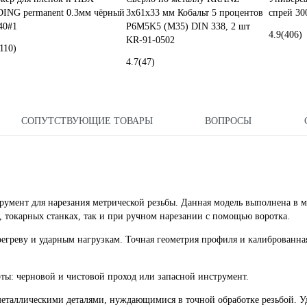
ING permanent 0.3мм чёрный
3x61x33 мм Кобальт 5 процентов
спрей 30
40#1
P6M5K5 (М35) DIN 338, 2 шт
4.9
(406)
KR-91-0502
110)
4.7
(47)
СОПУТСТВУЮЩИЕ ТОВАРЫ
ВОПРОСЫ
умент для нарезания метрической резьбы. Данная модель выполнена в 
, токарных станках, так и при ручном нарезании с помощью воротка.
егреву и ударным нагрузкам. Точная геометрия профиля и калиброванна
боты: черновой и чистовой проход или запасной инструмент.
металлическими деталями, нуждающимися в точной обработке резьбой. 