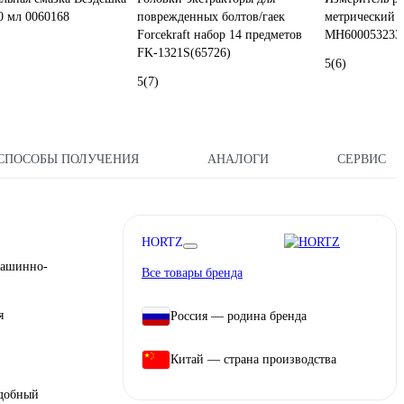
0 мл 0060168
поврежденных болтов/гаек
метрический 
Forcekraft набор 14 предметов
МН600053233
FK-1321S(65726)
5
(6)
5
(7)
СПОСОБЫ ПОЛУЧЕНИЯ
АНАЛОГИ
СЕРВИС
HORTZ
машинно-
Все товары бренда
я
Россия — родина бренда
Китай — страна производства
Удобный