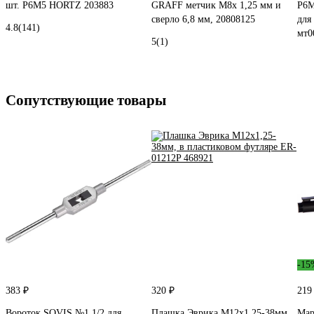
шт. Р6М5 HORTZ 203883
GRAFF метчик М8х 1,25 мм и
Р6М
сверло 6,8 мм, 20808125
для 
4.8
(141)
мт0
5
(1)
Сопутствующие товары
-15
383 ₽
320 ₽
219
Вороток SOVIS №1 1/2 для
Плашка Эврика M12x1,25-38мм,
Мар