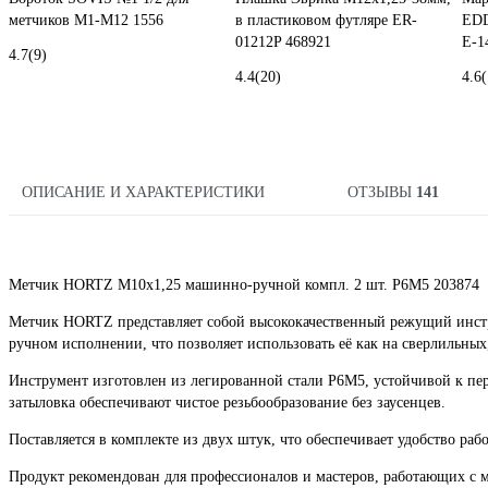
метчиков М1-М12 1556
в пластиковом футляре ER-
EDD
01212P 468921
E-1
4.7
(9)
4.4
(20)
4.6
(
ОПИСАНИЕ И ХАРАКТЕРИСТИКИ
ОТЗЫВЫ
141
Метчик HORTZ М10x1,25 машинно-ручной компл. 2 шт. Р6М5 203874
Метчик HORTZ представляет собой высококачественный режущий инстр
ручном исполнении, что позволяет использовать её как на сверлильных
Инструмент изготовлен из легированной стали Р6М5, устойчивой к пер
затыловка обеспечивают чистое резьбообразование без заусенцев.
Поставляется в комплекте из двух штук, что обеспечивает удобство ра
Продукт рекомендован для профессионалов и мастеров, работающих с 