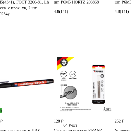
5(4341), ГОСТ 3266-81, Lh
шт. Р6М5 HORTZ 203868
шт. Р6М
скв. с прох. хв, 2 шт
4.8
(141)
4.8
(141)
0234у
%
 ₽
128 ₽
252 ₽
64 ₽/шт
кер для пленок и ПВХ
Сверло по металлу KRANZ
Универса