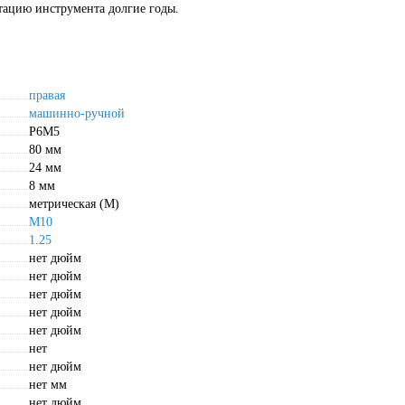
тацию инструмента долгие годы.
правая
машинно-ручной
P6M5
80 мм
24 мм
8 мм
метрическая (М)
М10
1.25
нет дюйм
нет дюйм
нет дюйм
нет дюйм
нет дюйм
нет
нет дюйм
нет мм
нет дюйм