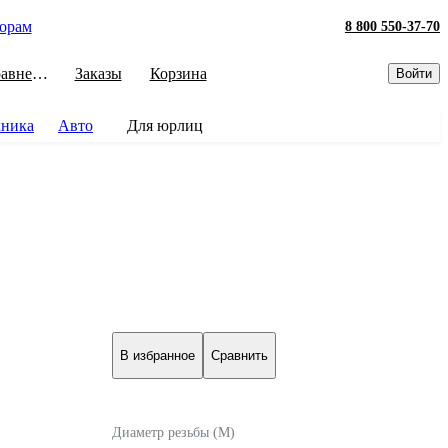
орам
8 800 550-37-70
Сравнение
Заказы
Корзина
Войти
хника
Авто
Для юрлиц
В избранное
Сравнить
Диаметр резьбы (М)