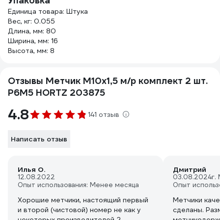
Упаковка
Единица товара: Штука
Вес, кг: 0.055
Длина, мм: 80
Ширина, мм: 16
Высота, мм: 8
Отзывы Метчик М10x1,5 м/р комплект 2 шт.
Р6М5 HORTZ 203875
4.8
141 отзыв
Написать отзыв
Илья О.
Дмитрий
12.08.2022
03.08.2024
г.
Опыт использования: Менее месяца
Опыт использ
Хорошие метчики, настоящий первый
Метчики каче
и второй (чистовой) номер не как у
сделаны. Раз
некоторых производителей 2
метчикодерж