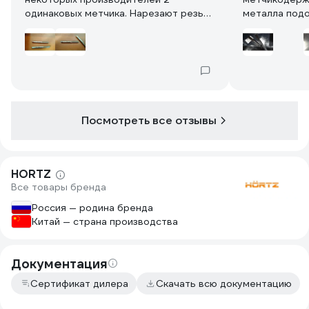
одинаковых метчика. Нарезают резьбу
металла подо
очень легко даже в хорошей стали где
возможно, но
метчики из 9ХС не режут. Качество
адекватная.
резьбы получается хорошее. Подводя
итоги хорошие метчики за свои
деньги.
Посмотреть все отзывы
HORTZ
Все товары бренда
Россия — родина бренда
Китай — страна производства
Документация
Сертификат дилера
Скачать всю документацию