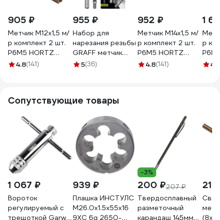
905 ₽
955 ₽
952 ₽
1 6
Метчик М12x1,5 м/
Набор для
Метчик М14x1,5 м/
Метч
р комплект 2 шт.
нарезания резьбы
р комплект 2 шт.
р ко
Р6М5 HORTZ
GRAFF метчик
Р6М5 HORTZ
Р6М
203879
М10х 1,50 мм и
203884
203
4.8
(141)
5
(36)
4.8
(141)
4.
сверло 8,5 мм,
20810150
Сопутствующие товары
-3%
1 067 ₽
939 ₽
200 ₽
218
207 ₽
Вороток
Плашка ИНСТУЛС
Твердосплавный
Свер
регулируемый с
М26.0x1.5x55x16
разметочный
мета
трещоткой Garwin
9ХС 6g 2650-
карандаш 145мм
(8x11