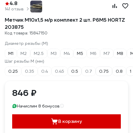
4.8
141 отзыв
Метчик М10x1,5 м/р комплект 2 шт. Р6М5 HORTZ
203875
Код товара: 15847150
Диаметр резьбы (М)
М1
М2
М2.5
М3
М4
М5
М6
М7
М8
Шаг резьбы М (мм)
0.25
0.35
0.4
0.45
0.5
0.7
0.75
0.8
1
846 ₽
Начислим 8 бонусов
В корзину