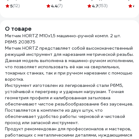
M5-12 (7/32-3/4),
2277 ГОСТ 9740-
СИБРТЕХ 18910
DBM 
5
(12)
4.4
(7)
4.7
(153)
4.
DIN1814, 100 мм
71 00001178624
GM-TWR0512
О товаре
Метчик HORTZ М10x1,5 машинно-ручной компл. 2 шт.
Р6М5 203875
Метчик HORTZ представляет собой высококачественный
режущий инструмент для нарезания метрической резьбы.
Данная модель выполнена в машинно-ручном исполнении,
что позволяет использовать её как на сверлильных,
токарных станках, так и при ручном нарезании с помощью
воротка.
Инструмент изготовлен из легированной стали Р6М5,
устойчивой к перегреву и ударным нагрузкам. Точная
геометрия профиля и калиброванная затыловка
обеспечивают чистое резьбообразование без заусенцев.
Поставляется в комплекте из двух штук, что
обеспечивает удобство работы: черновой и чистовой
проход или запасной инструмент.
Продукт рекомендован для профессионалов и мастеров,
работающих с металлическими деталями, нуждающимися