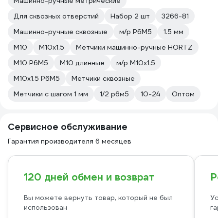
Машинно-ручные метрические
Для сквозных отверстий
Набор 2 шт
3266-81
Машинно-ручные сквозные
м/р Р6М5
1.5 мм
М10
М10х1.5
Метчики машинно-ручные HORTZ
М10 Р6М5
М10 длинные
м/р М10х1.5
М10х1.5 Р6М5
Метчики сквозные
Метчики с шагом 1 мм
1/2 р6м5
10-24
Оптом
Сервисное обслуживание
Гарантия производителя 6 месяцев
120 дней обмен и возврат
Р
Вы можете вернуть товар, который не был
Ус
использован
га