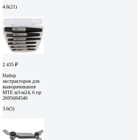
4.6
(21)
2 435 ₽
Набор
экстракторов для
выворачивания
MTE м3-м24, 6 пр
2695684540
3.6
(5)