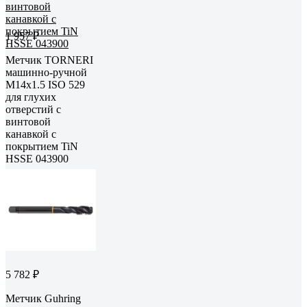
1 957 ₽
Метчик TORNERI
машинно-ручной
М14x1.5 ISO 529
для глухих
отверстий с
винтовой
канавкой с
покрытием TiN
HSSE 043900
5 782 ₽
Метчик Guhring