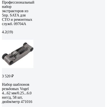
Профессиональный
набор
экстракторов из
5пр. SATA для
СТО и ремонтных
служб. 09704A
4.2
(19)
3 520 ₽
Набор шаблонов
резьбовых Vogel
4...62 мм/0.25...6.0
нит/д, 58 шт,
дюйм/метр 471016