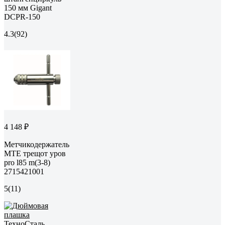
150 мм Gigant
DCPR-150
4.3
(92)
4 148 ₽
Метчикодержатель
MTE трещот уров
pro l85 m(3-8)
2715421001
5
(11)