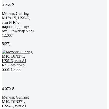
4 264 ₽
Метчик Guhring
M12х1.5, HSS-E,
тип N R40,
парооксид., глух.
отв., Powertap 5724
12,007
5
(27)
4 070 ₽
Метчик Guhring
M10, DIN371,
HSS-E, тип Al