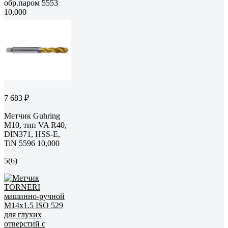
обр.паром 5553
10,000
7 683 ₽
Метчик Guhring
M10, тип VA R40,
DIN371, HSS-E,
TiN 5596 10,000
5
(6)