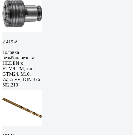
2 419 ₽
Головка
резьбонарезная
HEDEN к
ETM/PTM, тип
GTM24, М10,
7x5.5 мм, DIN 376
502.210