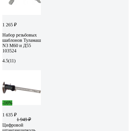
1 265 ₽
Набор резьбовых
шаблонов Туламаш
N3 М60 и Д55
103524
4.5
(11)
-16%
1 635 ₽
1 949 ₽
Цифровой
штангенциркуль