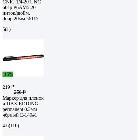
CNIC 1/4-20 UNC
60гр Р6АМ5 20
ниток/дюйм,
dнар.20мм 56115
5
(1)
-15%
219 ₽
258 ₽
Маркер для пленок
и ПВХ EDDING
permanent 0.3мм
чёрный E-140#1
4.6
(110)