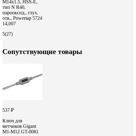
M14х1.5, HSS-E,
тип N R40,
парооксид., глух.
отв., Powertap 5724
14,007
5
(27)
Сопутствующие товары
537 ₽
Ключ для
метчиков Gigant
М1-М12 GT-0081