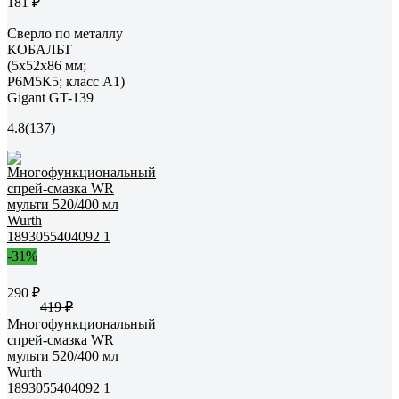
181 ₽
Сверло по металлу
КОБАЛЬТ
(5х52х86 мм;
Р6М5К5; класс А1)
Gigant GT-139
4.8
(137)
-31%
290 ₽
419 ₽
Многофункциональный
спрей-смазка WR
мульти 520/400 мл
Wurth
1893055404092 1