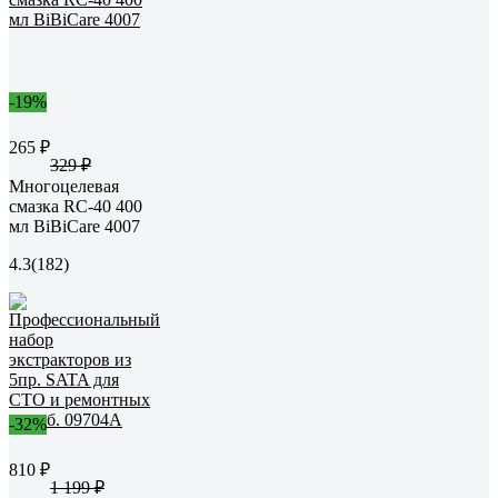
-19%
265 ₽
329 ₽
Многоцелевая
смазка RC-40 400
мл BiBiCare 4007
4.3
(182)
-32%
810 ₽
1 199 ₽