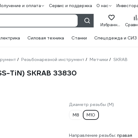
Получение и оплата
Сервис и поддержка
О нас
Инвестор
Избранное
лектрика
Силовая техника
Станки
Спецодежда и СИЗ
трумент
Резьбонарезной инструмент
Метчики
SKRAB
/
/
/
SS-TiN) SKRAB 33830
Диаметр резьбы (М)
М8
М10
Направление резьбы:
правая