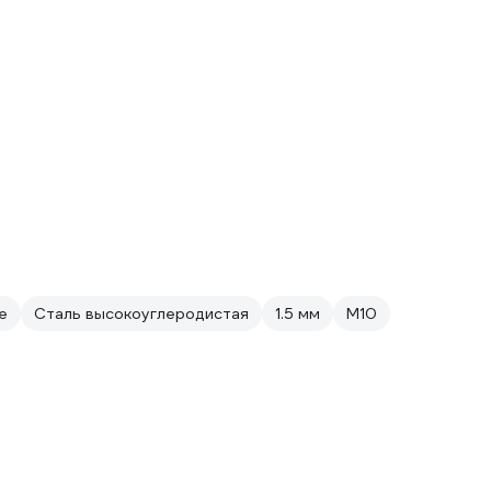
е
Сталь высокоуглеродистая
1.5 мм
М10