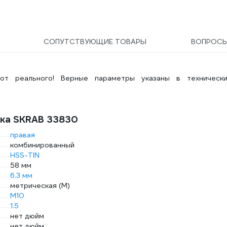
СОПУТСТВУЮЩИЕ ТОВАРЫ
ВОПРОС
от реального! Верные параметры указаны в технически
ика SKRAB 33830
правая
комбинированный
HSS-TIN
58 мм
6.3 мм
метрическая (М)
М10
1.5
нет дюйм
нет дюйм