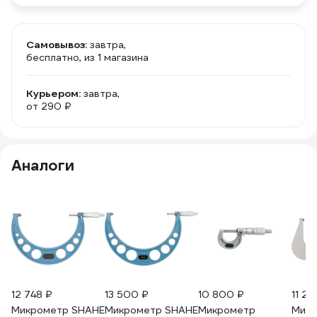
Самовывоз:
завтра,
бесплатно
, из 1 магазина
Курьером:
завтра,
от 290 ₽
Аналоги
12 748 ₽
13 500 ₽
10 800 ₽
11 23
Микрометр SHAHE
Микрометр SHAHE
Микрометр
Микр