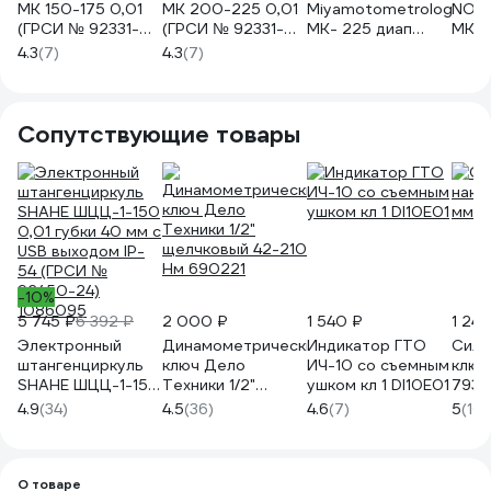
МК 150-175 0,01
МК 200-225 0,01
Miyamotometrology
NORG
(ГРСИ № 92331-
(ГРСИ № 92331-
МК- 225 диап
МК 1
24) 1040563
24) 1040566
200-225мм дел
мм/0
4.3
(7)
4.3
(7)
0.01мм 2112-225
NM-1
0410
Сопутствующие товары
-10%
5 745 ₽
6 392 ₽
2 000 ₽
1 540 ₽
1 245
Электронный
Динамометрический
Индикатор ГТО
Сило
штангенциркуль
ключ Дело
ИЧ-10 со съемным
ключ
SHAHE ШЦЦ-1-150
Техники 1/2"
ушком кл 1 DI10E01
7932
0,01 губки 40 мм с
щелчковый 42-210
4.9
(34)
4.5
(36)
4.6
(7)
5
(10
USB выходом IP-
Нм 690221
54 (ГРСИ №
92450-24)
1086095
О товаре