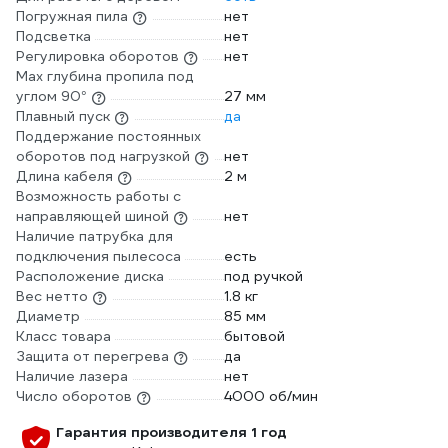
Погружная пила
нет
Подсветка
нет
Регулировка оборотов
нет
Max глубина пропила под
углом 90°
27 мм
Плавный пуск
да
Поддержание постоянных
оборотов под нагрузкой
нет
Длина кабеля
2 м
Возможность работы с
направляющей шиной
нет
Наличие патрубка для
подключения пылесоса
есть
Расположение диска
под ручкой
Вес нетто
1.8 кг
Диаметр
85 мм
Класс товара
бытовой
Защита от перегрева
да
Наличие лазера
нет
Число оборотов
4000 об/мин
Гарантия производителя 1 год