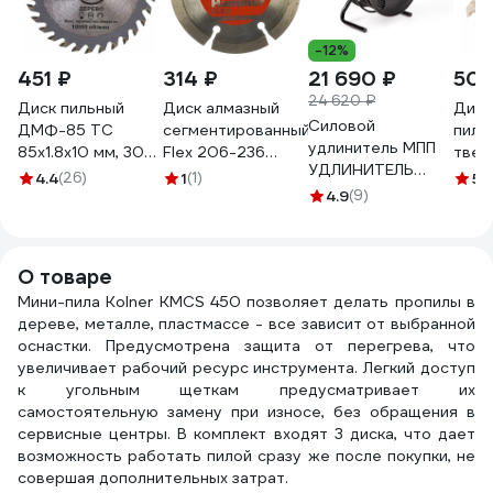
-12%
451 ₽
314 ₽
21 690 ₽
509
24 620 ₽
Диск пильный
Диск алмазный
Диск
Силовой
ДМФ-85 ТС
сегментированный
пил 
удлинитель МПП
85х1.8х10 мм, 30Т
Flex 206-236
твер
УДЛИНИТЕЛЬ
для ДП-0.55МФ
(85х10 мм)
META
4.4
(26)
1
(1)
5
(
четыре розетки
ДИОЛД
HAMMER 632209
4.9
(9)
85x1
на катушке с
90063001
зубов
заземлением 30
дере
метров + IP-
1939
О товаре
44\У1С-4-30 4 роз
Мини-пила Kolner КМСS 450 позволяет делать пропилы в
с\з ПВС 3*2,5 30 м
дереве, металле, пластмассе - все зависит от выбранной
+ IP-44\220В
оснастки. Предусмотрена защита от перегрева, что
999000000001301
увеличивает рабочий ресурс инструмента. Легкий доступ
к угольным щеткам предусматривает их
самостоятельную замену при износе, без обращения в
сервисные центры. В комплект входят 3 диска, что дает
возможность работать пилой сразу же после покупки, не
совершая дополнительных затрат.