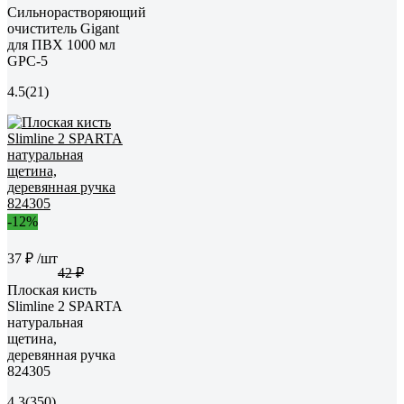
Сильнорастворяющий
очиститель Gigant
для ПВХ 1000 мл
GPC-5
4.5
(21)
-12%
37 ₽
/шт
42 ₽
Плоская кисть
Slimline 2 SPARTA
натуральная
щетина,
деревянная ручка
824305
4.3
(350)