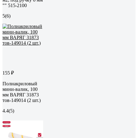
"" 515-2100
5
(6)
155 ₽
Полиакриловый
мини-валик, 100
мм ВАРЯГ 31873
тов-149014 (2 шт.)
4.4
(5)