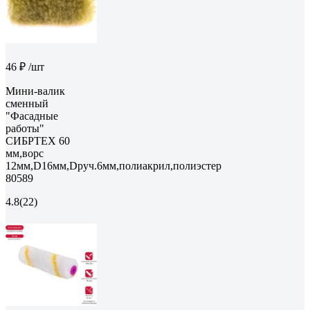
46 ₽
/шт
Мини-валик
сменный
"Фасадные
работы"
СИБРТЕХ 60
мм,ворс
12мм,D16мм,Dруч.6мм,полиакрил,полиэстер
80589
4.8
(22)