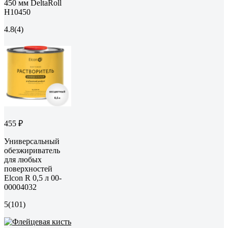
450 мм DeltaRoll
H10450
4.8
(4)
455 ₽
Универсальный
обезжириватель
для любых
поверхностей
Elcon R 0,5 л 00-
00004032
5
(101)