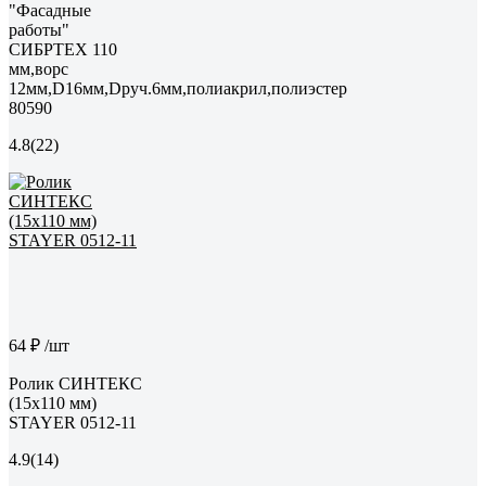
"Фасадные
работы"
СИБРТЕХ 110
мм,ворс
12мм,D16мм,Dруч.6мм,полиакрил,полиэстер
80590
4.8
(22)
64 ₽
/шт
Ролик СИНТЕКС
(15x110 мм)
STAYER 0512-11
4.9
(14)