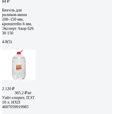
84 ₽
Бюгель для
роликов-мини
100–150 мм,
кронштейн 6 мм,
Эксперт Акор 626
30 150
4.8
(5)
2 120 ₽
365.2 ₽/кг
Уайт-спирит, ПЭТ
10 л. НХП
4607059919985