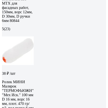
MTX для
фасадных работ,
150мм, ворс 12мм,
D 30мм, D ручки
6мм 80844
5
(23)
38 ₽
/шт
Ролик МИНИ
Малярок
"ТЕРМОФЬЮЖН"
"Мех Иск." 100 мм
D 16 мм, ворс 16
мм, плот. 470 гр/
м2, под ручку 6 мм