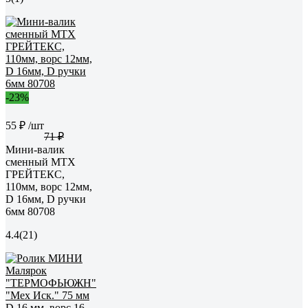
-23%
55 ₽
/шт
71 ₽
Мини-валик
сменный MTX
ГРЕЙТЕКС,
110мм, ворс 12мм,
D 16мм, D ручки
6мм 80708
4.4
(21)