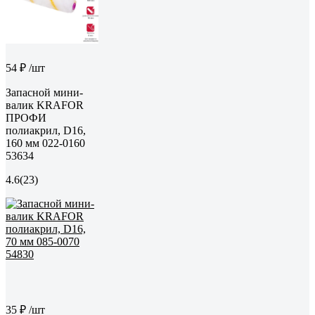
54 ₽
/шт
Запасной мини-
валик KRAFOR
ПРОФИ
полиакрил, D16,
160 мм 022-0160
53634
4.6
(23)
35 ₽
/шт