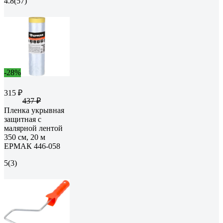
4.8
(57)
-28%
315 ₽
437 ₽
Пленка укрывная
защитная с
малярной лентой
350 см, 20 м
ЕРМАК 446-058
5
(3)