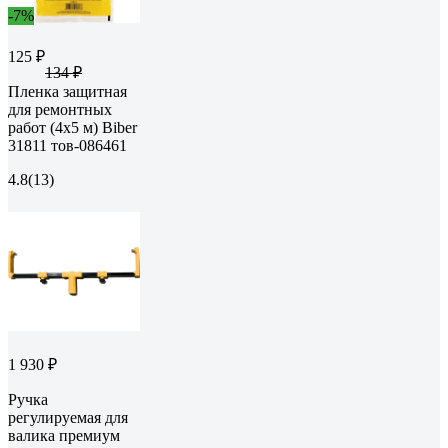
-7%
125 ₽
134 ₽
Пленка защитная
для ремонтных
работ (4х5 м) Biber
31811 тов-086461
4.8
(13)
1 930 ₽
Ручка
регулируемая для
валика премиум