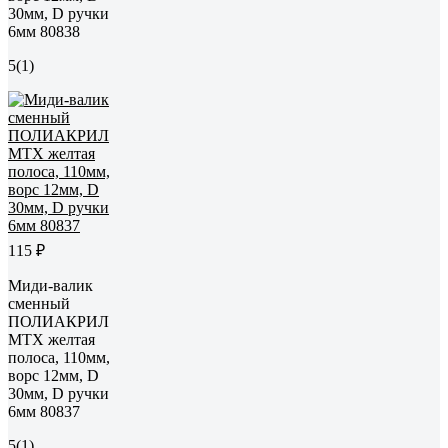
30мм, D ручки
6мм 80838
5
(1)
115 ₽
Миди-валик
сменный
ПОЛИАКРИЛ
MTX желтая
полоса, 110мм,
ворс 12мм, D
30мм, D ручки
6мм 80837
5
(1)