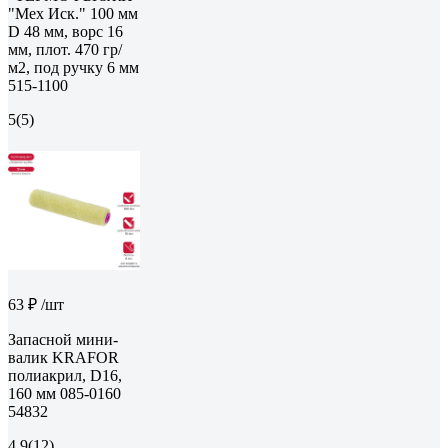
"Мех Иск." 100 мм
D 48 мм, ворс 16
мм, плот. 470 гр/
м2, под ручку 6 мм
515-1100
5
(5)
63 ₽
/шт
Запасной мини-
валик KRAFOR
полиакрил, D16,
160 мм 085-0160
54832
4.9
(12)