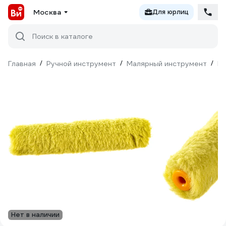
Москва
Для юрлиц
Поиск в каталоге
Главная
/
Ручной инструмент
/
Малярный инструмент
/
Ва
Нет в наличии