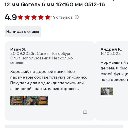
12 мм бюгель 6 мм 15x160 мм 0512-16
4.9
14 отзывов
Написать отзыв
Иван Я.
Андрей К.
20.09.2023
г. Санкт-Петербург
14.10.2022
Опыт использования: Несколько
Нормальный в
месяцев
деревья, быс
Хороший, не дорогой валик. Все
своей функци
параметры соответствуют описанию.
пока доволен
Покупали для водно-дисперсионной
вылетают, но
акриловой краски, валик хорошо
Рекомендую!!
впитывает краску и равномерно её
наносит. Если успеть очистить, то
можно использовать повторно.