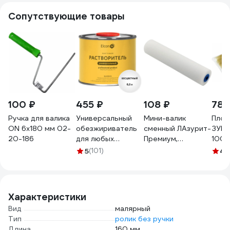
Сопутствующие товары
100 ₽
455 ₽
108 ₽
78 
Ручка для валика
Универсальный
Мини-валик
Плос
ON 6x180 мм 02-
обезжириватель
сменный ЛАзурит-
ЗУБР
20-186
для любых
Премиум,
100 м
поверхностей
мольтопрен
свет
5
(101)
4.
Elcon R 0,5 л 00-
160/35мм, D6мм ,
нату
00004032
ЛА-00004702
щети
100_
Характеристики
Вид
малярный
Тип
ролик без ручки
Длина
160 мм