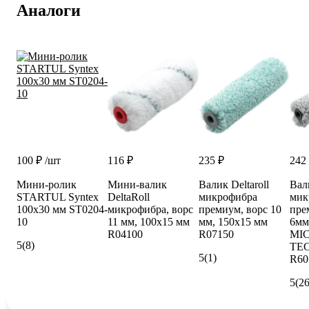
Аналоги
100 ₽
/шт
116 ₽
235 ₽
242
Мини-ролик
Мини-валик
Валик Deltaroll
Вали
STARTUL Syntex
DeltaRoll
микрофибра
мик
100x30 мм ST0204-
микрофибра, ворс
премиум, ворс 10
пре
10
11 мм, 100х15 мм
мм, 150x15 мм
6мм
R04100
R07150
MI
5
(8)
TE
5
(1)
R60
5
(26