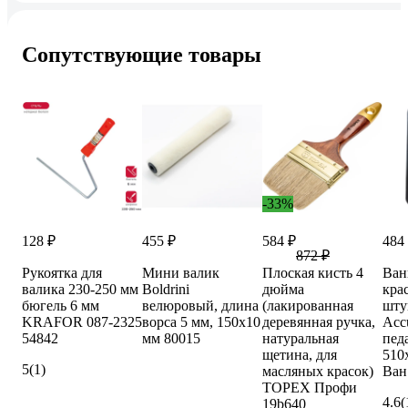
Сопутствующие товары
-33%
128 ₽
455 ₽
584 ₽
484
872 ₽
Рукоятка для
Мини валик
Плоская кисть 4
Ван
валика 230-250 мм
Boldrini
дюйма
кра
бюгель 6 мм
велюровый, длина
(лакированная
шту
KRAFOR 087-2325
ворса 5 мм, 150x10
деревянная ручка,
Accu
54842
мм 80015
натуральная
пед
щетина, для
510
5
(1)
масляных красок)
Ван
TOPEX Профи
4.6
(
19b640