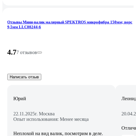
Отзывы Мини-валик малярный SPEKTROS микрофибра 150мм; ворс
9,5мм LLC00244-6
4.7
7 отзывов
Написать отзыв
Юрий
Леонид
22.11.2025
г. Москва
20.04.
Опыт использования: Менее месяца
Отлич
Неплохой на вид валик, посмотрим в деле.