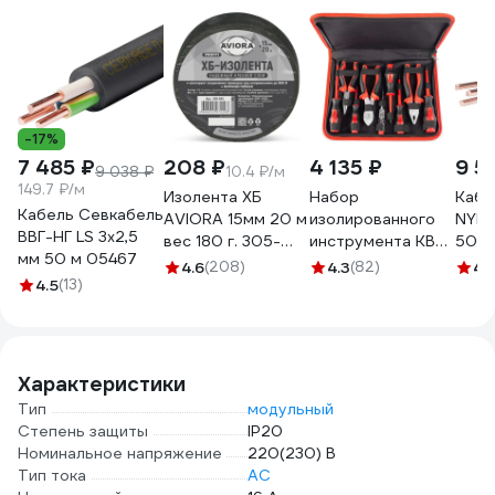
-17%
7 485 ₽
208 ₽
4 135 ₽
9 5
9 038 ₽
10.4 ₽/м
149.7 ₽/м
Изолента ХБ
Набор
Кабе
Кабель Севкабель
AVIORA 15мм 20 м
изолированного
NYM 
ВВГ-НГ LS 3х2,5
вес 180 г. 305-
инструмента КВТ
50 м
мм 50 м 05467
065
НИИ-01 59380
4.6
(208)
4.3
(82)
4.
4.5
(13)
Характеристики
Тип
модульный
Степень защиты
IP20
Номинальное напряжение
220(230) В
Тип тока
AC