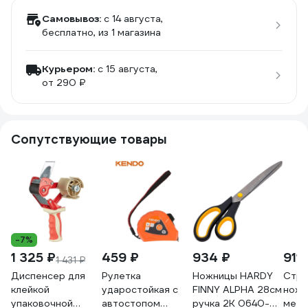
Самовывоз:
c 14 августа,
бесплатно
, из 1 магазина
Курьером:
c 15 августа,
от 290 ₽
Сопутствующие товары
-7%
1 325 ₽
459 ₽
934 ₽
911 
1 431 ₽
Диспенсер для
Рулетка
Ножницы HARDY
Стро
клейкой
ударостойкая с
FINNY ALPHA 28см
нож I
упаковочной
автостопом
ручка 2К 0640-
мета