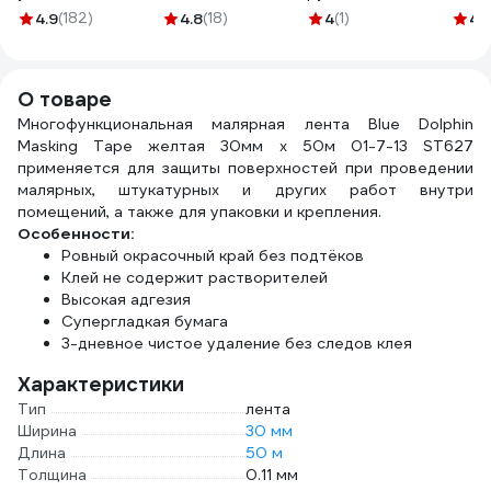
ленты Attache
KENDO 8м х 25мм
612800
корпу
4.9
(182)
4.8
(18)
4
(1)
4.
Selection 50 мм
35053
винт
382348
зажи
12
О товаре
Многофункциональная малярная лента Blue Dolphin
Masking Tape желтая 30мм х 50м 01-7-13 ST627
применяется для защиты поверхностей при проведении
малярных, штукатурных и других работ внутри
помещений, а также для упаковки и крепления.
Особенности:
Ровный окрасочный край без подтёков
Клей не содержит растворителей
Высокая адгезия
Супергладкая бумага
3-дневное чистое удаление без следов клея
Характеристики
Тип
лента
Ширина
30 мм
Длина
50 м
Толщина
0.11 мм