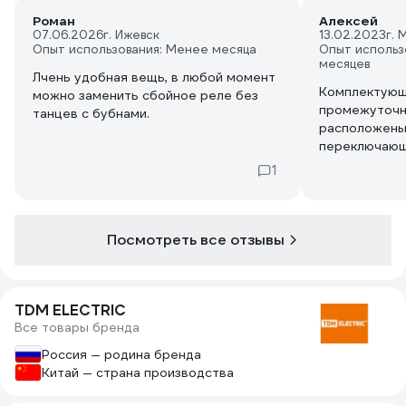
Роман
Алексей
07.06.2026
г. Ижевск
13.02.2023
г. 
Опыт использования: Менее месяца
Опыт использ
месяцев
Лчень удобная вещь, в любой момент
Комплектующее для уст
можно заменить сбойное реле без
промежуточны
танцев с бубнами.
расположены
переключающи
реле. Покупа
1
нет.
Посмотреть все отзывы
TDM ELECTRIC
Все товары бренда
Россия — родина бренда
Китай — страна производства