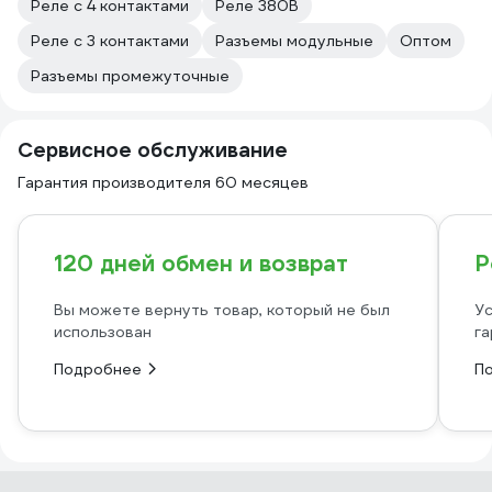
Реле с 4 контактами
Реле 380В
Реле с 3 контактами
Разъемы модульные
Оптом
Разъемы промежуточные
Сервисное обслуживание
Гарантия производителя 60 месяцев
120 дней обмен и возврат
Р
Вы можете вернуть товар, который не был
Ус
использован
га
Подробнее
П