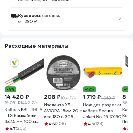
Курьером:
сегодня,
от 290 ₽
Расходные материалы
-4%
-12%
-10
14 420 ₽
208 ₽
1 719 ₽
8 8
10.4 ₽/м
1 963 ₽
15 051 ₽
144.2 ₽/м
88.2
Изолента ХБ
Нож для разделки
Кабель ВВГ-ПНГ А
Каб
AVIORA 15мм 20 м
кабеля Secura
- LS Камкабель
Конк
вес 180 г. 305-
Jokari No. 16 10160
3x2.5 мм 100 м
Пнг(А
065
4.6
(208)
4.6
(128)
ГОСТ
(N, P
4.7
(206)
4.