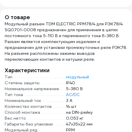
1157К30HG00070А0100М
(100
4662
О товаре
Модульный разъем TDM ELECTRIC РРМ78/4 для РЭК78/4
SQ0701-0008 предназначен для применения в цепях
постоянного тока 5-110 В и переменного тока 6-380 В.
Разъем является комплектующим изделием и
предназначен для установки промежуточных реле РЭК78.
На разъеме расположены зажимы выводов
переключающих контактов и катушки реле.
Характеристики
Тип
модульный
Степень защиты
IP40
Номинальное напряжение
5-380 В
Тип тока
AC/DC
Номинальный ток
3 А
Количество контактов
14 шт
Способ монтажа
на DIN-рейку
Вес нетто
0.053 кг
Габариты без упаковки
47х35х22 мм
Модельный ряд
РРМ