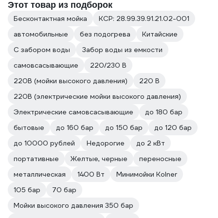
Этот товар из подборок
Бесконтактная мойка
КСР: 28.99.39.91.21.02-001
автомобильные
без подогрева
Китайские
С забором воды
Забор воды из емкости
самовсасывающие
220/230 В
220В (мойки высокого давления)
220 В
220В (электрические мойки высокого давления)
Электрические самовсасывающие
до 180 бар
бытовые
до 160 бар
до 150 бар
до 120 бар
до 10000 рублей
Недорогие
до 2 кВт
портативные
Желтые, черные
переносные
металлическая
1400 Вт
Минимойки Kolner
105 бар
70 бар
Мойки высокого давления 350 бар