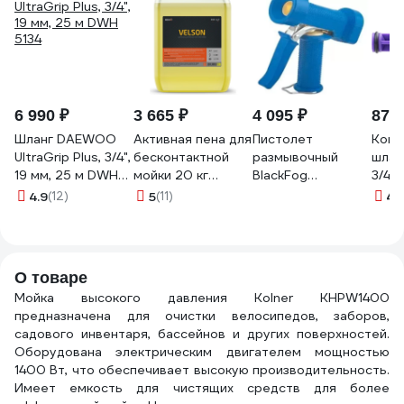
6 990 ₽
3 665 ₽
4 095 ₽
879 
Шланг DAEWOO
Активная пена для
Пистолет
Конн
UltraGrip Plus, 3/4",
бесконтактной
размывочный
шлан
19 мм, 25 м DWH
мойки 20 кг
BlackFog
3/4 
5134
Megvit VELSON 20
обрезиненный
соед
4.9
(12)
5
(11)
4.
курок Динго
лату
ДС.
О товаре
Мойка высокого давления Kolner KHPW1400
предназначена для очистки велосипедов, заборов,
садового инвентаря, бассейнов и других поверхностей.
Оборудована электрическим двигателем мощностью
1400 Вт, что обеспечивает высокую производительность.
Имеет емкость для чистящих средств для более