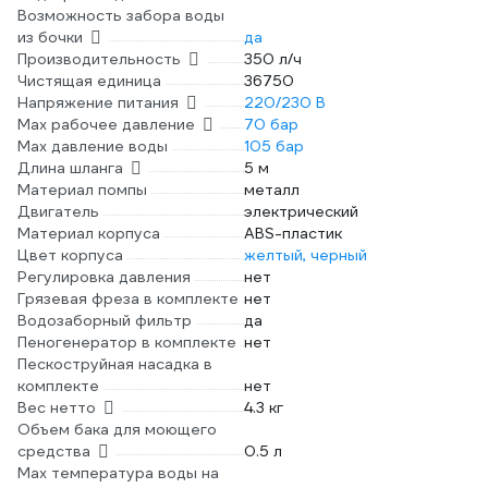
Возможность забора воды
из бочки
да
Производительность
350 л/ч
Чистящая единица
36750
Напряжение питания
220/230 В
Мах рабочее давление
70 бар
Max давление воды
105 бар
Длина шланга
5 м
Материал помпы
металл
Двигатель
электрический
Материал корпуса
ABS-пластик
Цвет корпуса
желтый, черный
Регулировка давления
нет
Грязевая фреза в комплекте
нет
Водозаборный фильтр
да
Пеногенератор в комплекте
нет
Пескоструйная насадка в
комплекте
нет
Вес нетто
4.3 кг
Объем бака для моющего
средства
0.5 л
Max температура воды на