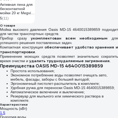
Активная пена для
бесконтактной
мойки 20 кг Megvit
VELSON 20
5
(11)
О товаре
Мойка высокого давления Oasis MD-15 4640015389859 подходит
для чистки транспортных средств.
укомплектован всем необходимым
Прибор сразу
дл
успешного решения поставленных задач.
обеспечивает удобство хранения 
Компактная конструкция
транспортировки
.
Применение моющих средств позволяет значительно сократить
удалить трудноудаляемые загрязнения.
время очистки и
Преимущества OASIS MD-15 4640015389859
Простота использования;
Экономное потребление воды позволяет очищать авто,
мебель, фасады, заборы с большей выгодой;
Эргономичный пистолет-распылитель в комплекте;
Удобная ручка для переноски Oasis MD-15 4640015389859;
Автоматическое включение и выключение;
Резервуар для мыльного или химического раствора в
комплекте.
Характеристики
Мощность (кВт)
1.5
Подогрев воды