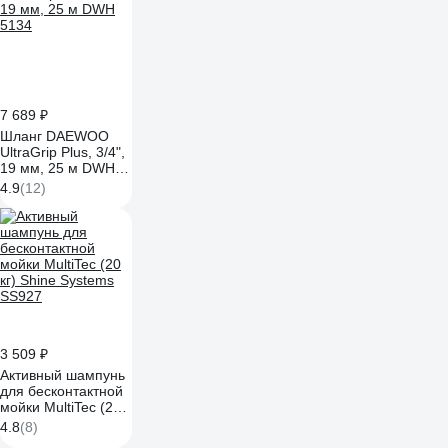
7 689 ₽
Шланг DAEWOO
UltraGrip Plus, 3/4",
19 мм, 25 м DWH
5134
4.9
(12)
3 509 ₽
Активный шампунь
для бесконтактной
мойки MultiTec (20
кг) Shine Systems
4.8
(8)
SS927