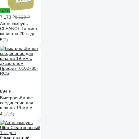
-17%
7 173 ₽
8 628 ₽
Автошампунь
CLEANOL Танкист,
канистра 20 кг для
бесконтактной
5
(2)
мойки, двухфазный
20/0043
894 ₽
Быстросъёмное
соединение для
шланга 19 мм с
аквастопом
4.1
(16)
Профитт 0102785-
RCS