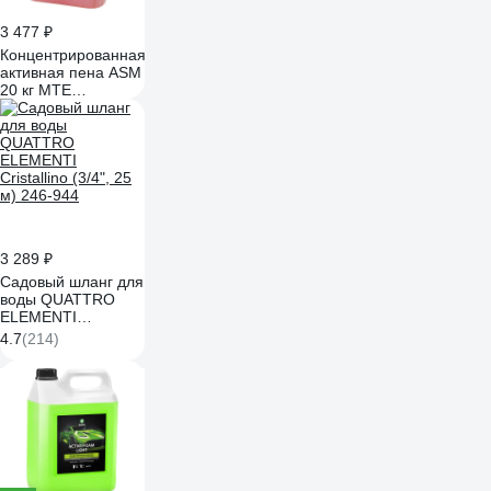
3 477 ₽
Концентрированная
активная пена ASM
20 кг MTE
2893027020
3 289 ₽
Садовый шланг для
воды QUATTRO
ELEMENTI
Cristallino (3/4", 25
4.7
(214)
м) 246-944