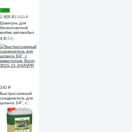
-10%
1 805 ₽
2 010 ₽
Шампунь для
бесконтактной
мойки автомобиля
Hi-Gear 4 л.,
4.8
(24)
концентрат HG8009
142 ₽
Быстросъемный
соединитель для
шланга 3/4", с
аквастопом Sturm
3015-21-3/4ASPR