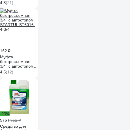
KR-306
4.8
(21)
162 ₽
Муфта
быстросъемная
3/4" с автостопом
STARTUL ST6016-
4.5
(12)
4-3/4
-23%
576 ₽
752 ₽
Средство для