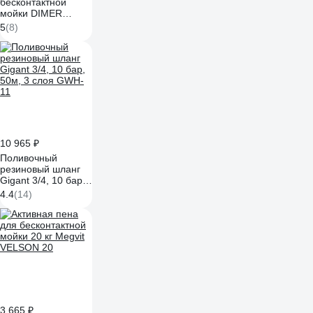
бесконтактной
мойки DIMER
концентрат 1 кг
5
(8)
Atas A4464
10 965 ₽
Поливочный
резиновый шланг
Gigant 3/4, 10 бар,
50м, 3 слоя GWH-
4.4
(14)
11
3 665 ₽