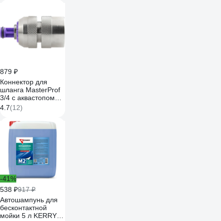
879 ₽
Коннектор для
шланга MasterProf
3/4 с аквастопом
соединитель латунь
4.7
(12)
ДС.070679.ИМ
-41%
538 ₽
917 ₽
Автошампунь для
бесконтактной
мойки 5 л KERRY