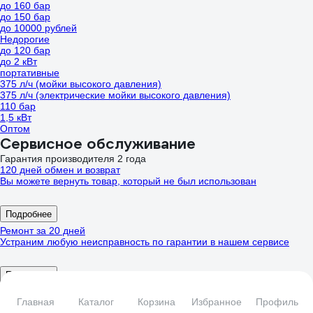
до 160 бар
до 150 бар
до 10000 рублей
Недорогие
до 120 бар
до 2 кВт
портативные
375 л/ч (мойки высокого давления)
375 л/ч (электрические мойки высокого давления)
110 бар
1,5 кВт
Оптом
Сервисное обслуживание
Гарантия производителя 2 года
120 дней обмен и возврат
Вы можете вернуть товар, который не был использован
Подробнее
Ремонт за 20 дней
Устраним любую неисправность по гарантии в нашем сервисе
Подробнее
Сервисы по всей России
Главная
Каталог
Корзина
Избранное
Профиль
Обращайтесь за обслуживанием в авторизованные сервисы