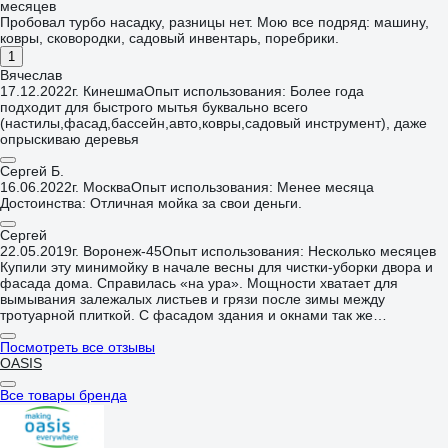
месяцев
Пробовал турбо насадку, разницы нет. Мою все подряд: машину,
ковры, сковородки, садовый инвентарь, поребрики.
1
Вячеслав
17.12.2022
г. Кинешма
Опыт использования: Более года
подходит для быстрого мытья буквально всего
(настилы,фасад,бассейн,авто,ковры,садовый инструмент), даже
опрыскиваю деревья
Сергей Б.
16.06.2022
г. Москва
Опыт использования: Менее месяца
Достоинства: Отличная мойка за свои деньги.
Сергей
22.05.2019
г. Воронеж-45
Опыт использования: Несколько месяцев
Купили эту минимойку в начале весны для чистки-уборки двора и
фасада дома. Справилась «на ура». Мощности хватает для
вымывания залежалых листьев и грязи после зимы между
тротуарной плиткой. С фасадом здания и окнами так же
справилась без проблем. Супруг для мытья машины использует,
доволен. Места занимает немного, прочная, пластик не хлипкий.
Посмотреть все отзывы
Удобные колёсики, мойка не переворачивается, когда её везёшь,
OASIS
таскать на руках не приходится. Хотелось бы электрический шнур
подлиннее, тк для большого двора приходится использовать
Все товары бренда
удлинители, да и вокруг машины тоже впритык. В целом, довольны
приобретением.