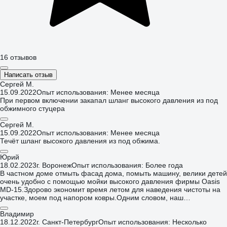
16 отзывов
Написать отзыв
Сергей М.
15.09.2022
Опыт использования: Менее месяца
При первом включении закапал шланг высокого давления из под
обжимного стуцера
Сергей М.
15.09.2022
Опыт использования: Менее месяца
Течёт шланг высокого давления из под обжима.
Юрий
18.02.2023
г. Воронеж
Опыт использования: Более года
В частном доме отмыть фасад дома, помыть машину, велики детей
очень удобно с помощью мойки высокого давления фирмы Oasis
MD-15.Здорово экономит время летом для наведения чистоты на
участке, моем под напором ковры.Одним словом, наш
универсальный помощник.Насос мощный, распылитель-пистолет
комфортный в управлении.
Владимир
18.12.2022
г. Санкт-Петербург
Опыт использования: Несколько