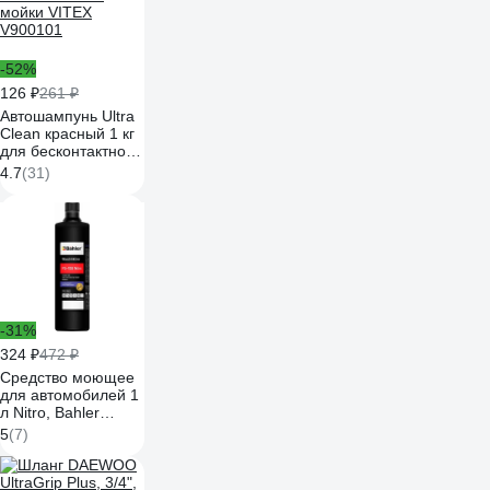
-52%
126 ₽
261 ₽
Автошампунь Ultra
Clean красный 1 кг
для бесконтактной
мойки VITEX
4.7
(31)
V900101
-31%
324 ₽
472 ₽
Средство моющее
для автомобилей 1
л Nitro, Bahler
WaschAktive FS-108
5
(7)
FS-108-01