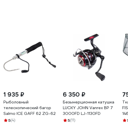
1 935 ₽
6 350 ₽
7
Рыболовный
Безынерционная катушка
Тк
телескопический багор
LUCKY JOHN Vanrex BP 7
FI
Salmo ICE GAFF 62 ZG-62
3000FD LJ-1130FD
14
5
(4)
5
(11)