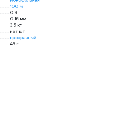
монофильная
100 м
0.9
0.16 мм
3.5 кг
нет шт
прозрачный
45 г