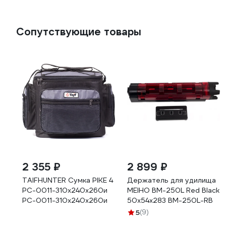
Сопутствующие товары
2 355 ₽
2 899 ₽
TAIFHUNTER Сумка PIKE 4
Держатель для удилища
РС-0011-310x240x260и
MEIHO BM-250L Red Black
РС-0011-310х240х260и
50х54х283 BM-250L-RB
5
(9)