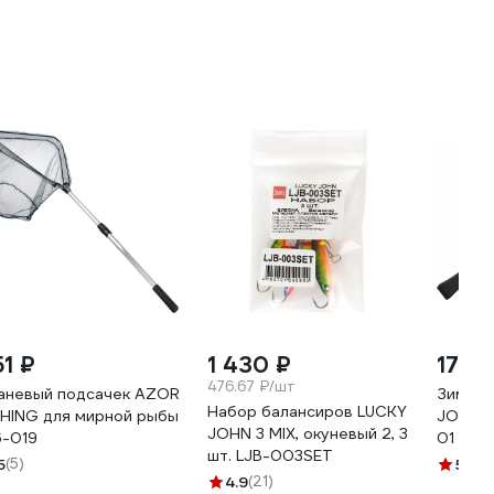
51 ₽
1 430 ₽
177 ₽
476.67 ₽/шт
аневый подсачек AZOR
Зимняя
Набор балансиров LUCKY
SHING для мирной рыбы
JOHN P
JOHN 3 MIX, окуневый 2, 3
6-019
01
шт. LJB-003SET
5
(5)
5
(9)
4.9
(21)