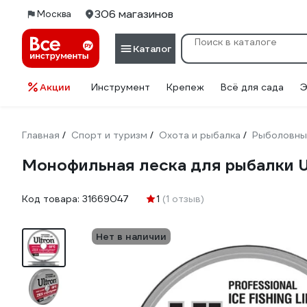
306 магазинов
Москва
Каталог
Акции
Инструмент
Крепеж
Всё для сада
Э
Главная
Спорт и туризм
Охота и рыбалка
Рыболовны
/
/
/
Монофильная леска для рыбалки Ult
Код товара:
31669047
1
(1 отзыв)
Нет в наличии