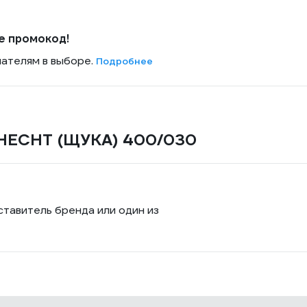
е промокод!
пателям в выборе.
Подробнее
h HECHT (ЩУКА) 400/030
ставитель бренда или один из