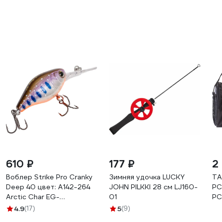
610 ₽
177 ₽
2
Воблер Strike Pro Cranky
Зимняя удочка LUCKY
TA
Deep 40 цвет: A142-264
JOHN PILKKI 28 см LJ160-
РС
Arctic Char EG-
01
РС
164L#A142-264
4.9
(17)
5
(9)