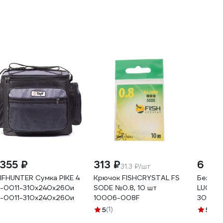
 355 ₽
313 ₽
6 35
31.3 ₽/шт
IFHUNTER Сумка PIKE 4
Крючок FISHCRYSTAL FS
Безыне
-0011-310x240x260и
SODE №0.8, 10 шт
LUCKY 
-0011-310х240х260и
10006-008F
3000FD
5
(1)
5
(11)