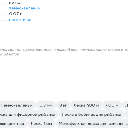
нет шт
темно-зеленый
0.07 г
полиэтилен
лера менять характеристики, внешний вид, комплектацию товара и м
ой офертой
Темно-зеленый
0,3 мм
8 кг
Леска 400 м
400 м
Л
еска для фидерной рыбалки
Леска в бобинах для рыбалки
лки цветная
Леска 1 мм
Монофильная леска для спиннинг