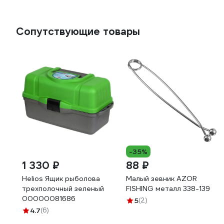
Сопутствующие товары
-35%
1 330 ₽
88 ₽
Helios Ящик рыболова
Малый зевник AZOR
трехполочный зеленый
FISHING металл 338-139
00000081686
5
(2)
4.7
(6)