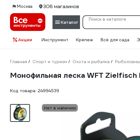
306 магазинов
Москва
Каталог
Акции
Инструмент
Крепеж
Всё для сада
Э
Главная
Спорт и туризм
Охота и рыбалка
Рыболовны
/
/
/
Монофильная леска WFT Zielfisc
Код товара:
24994539
Нет в наличии